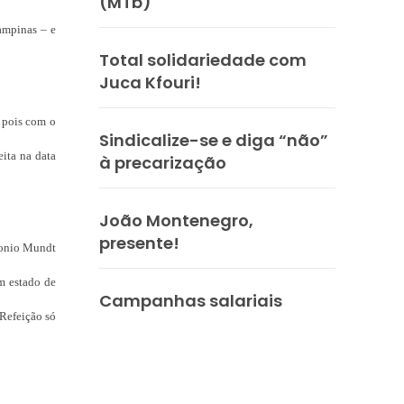
(MTb)
Campinas – e
Total solidariedade com
Juca Kfouri!
, pois com o
Sindicalize-se e diga “não”
ita na data
à precarização
João Montenegro,
presente!
ntonio Mundt
em estado de
Campanhas salariais
Refeição só