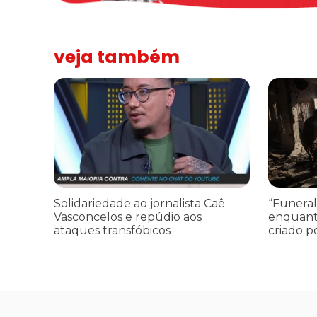
veja também
Solidariedade ao jornalista Caê Vasconcelos e repúdio a
“Funeral p
Solidariedade ao jornalista Caê
“Funeral
Vasconcelos e repúdio aos
enquant
ataques transfóbicos
criado p