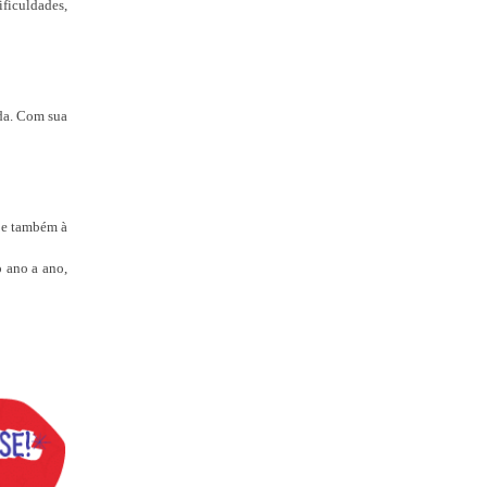
ficuldades,
ada. Com sua
, e também à
 ano a ano,