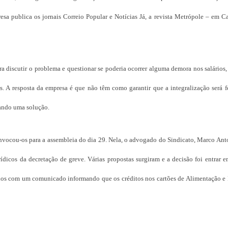
esa publica os jornais Correio Popular e Notícias Já, a revista Metrópole – em 
a discutir o problema e questionar se poderia ocorrer alguma demora nos salários
. A resposta da empresa é que não têm como garantir que a integralização será fe
ando uma solução.
 convocou-os para a assembleia do dia 29. Nela, o advogado do Sindicato, Marco A
rídicos da decretação de greve. Várias propostas surgiram e a decisão foi entrar 
didos com um comunicado informando que os créditos nos cartões de Alimentação e 