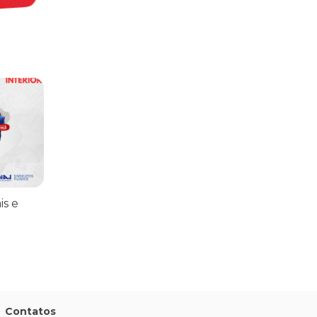
praticar diplomacia, Israel intensifica assassinatos
vistas do interior
is e
Contatos