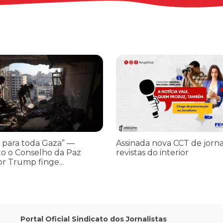
os ataques transfóbicos
ara toda Gaza” — enquanto o Conselho da Paz criado por Trump finge 
Assinada nova CCT de jornais e re
 para toda Gaza” —
Assinada nova CCT de jorna
o o Conselho da Paz
revistas do interior
or Trump finge...
Portal Oficial Sindicato dos Jornalistas