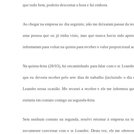
que tudo bem, poderia descontar a hora e fui embora.
Ao chegar na empresa no dia seguinte, não me deixaram passar da re
uma pessoa que eu já tinha visto, mas que nunca havia sido apres
informaram para voltar na quinta para receber o valor proporcional ao
Na quinta-feira (28/03), fui encaminhado para falar com o sr. Leand
que eu deveria receber pelo sete dias de trabalho (incluindo o dia 
Leandro nessa ocasião. Me recusei a receber e ele me informou que 
entraria em contato comigo na segunda-feira.
Sem nenhum contato na segunda, resolvi retornar à empresa na ter
novamente conversar com o sr. Leandro. Desta vez, ele me oferece