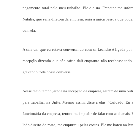
pagamento total pelo meu trabalho. Ele e a sra. Francine me infor
Natália, que seria diretora da empresa, seria a única pessoa que pode
com ela.
A sala em que eu estava conversando com sr. Leandro é ligada por u
recepção dizendo que não sairia dali enquanto não recebesse todo
gravando toda nossa conversa.
Nesse meio tempo, ainda na recepção da empresa, saíram de uma outra 
para trabalhar na Unite. Mesmo assim, disse a elas: “Cuidado. Eu 
funcionária da empresa, tentou me impedir de falar com as demais. 
lado direito do rosto, me empurrou pelas costas. Ele me bateu no b