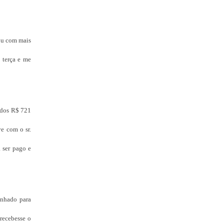
gou com mais
 terça e me
e dos R$ 721
ve com o sr.
a ser pago e
inhado para
recebesse o