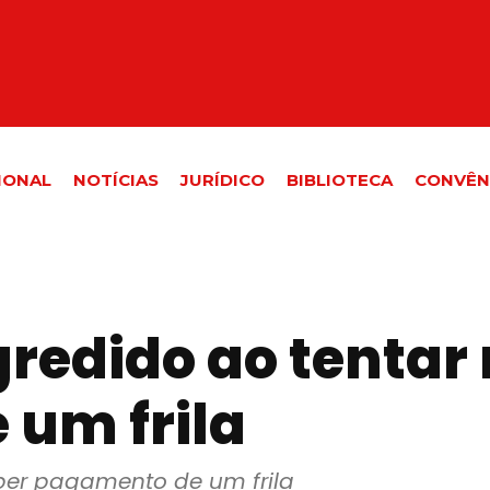
IONAL
NOTÍCIAS
JURÍDICO
BIBLIOTECA
CONVÊN
gredido ao tentar
um frila
eber pagamento de um frila