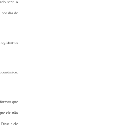
ado seria o
3 por dia de
egistrar os
 Econômico.
informou que
que ele não
 Disse a ele