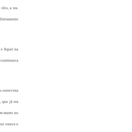
les, a sra.
 diretamente
 e fiquei na
 continuava
o entrevista
 que já era
 um murro no
que estava o