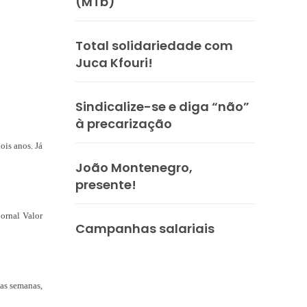
(MTb)
Total solidariedade com
Juca Kfouri!
Sindicalize-se e diga “não”
à precarização
is anos. Já
João Montenegro,
presente!
jornal Valor
Campanhas salariais
uas semanas,