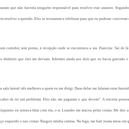
maram que não haveria ninguém responsável para resolver esse assunto. Segundo e
ria resolver a questão. Eles se recusaram a telefonar para que eu pudesse conversar
m corredor, sem portas, à recepção onde se encontrava a sra. Francine. Saí de lá
 o dinheiro que eles me deviam. Informei ainda aos dois que eu havia gravado e
sala lateral três mulheres a quem eu me dirigi. Duas delas me falaram estar fazend
acabei de ter um problema. Eles não me pagaram o que devem”. A terceira pessoa,
Enquanto eu tentava falar com ela, o sr. Leandro me atacou pelas costas. Me deu
raço esquerdo e nas costas. Rasgou minha camisa. Na fuga, me bati numa mesa em 