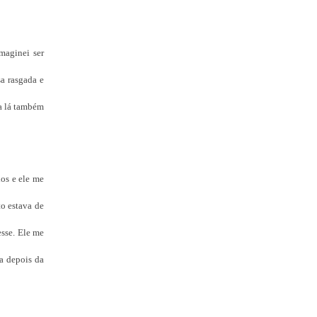
maginei ser
a rasgada e
va lá também
os e ele me
o estava de
esse. Ele me
a depois da