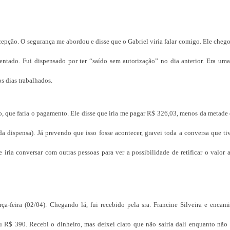
cepção. O segurança me abordou e disse que o Gabriel viria falar comigo. Ele che
entado. Fui dispensado por ter “saído sem autorização” no dia anterior. Era uma
s dias trabalhados.
ro, que faria o pagamento. Ele disse que iria me pagar R$ 326,03, menos da metad
da dispensa). Já prevendo que isso fosse acontecer, gravei toda a conversa que ti
iria conversar com outras pessoas para ver a possibilidade de retificar o valor 
ça-feira (02/04). Chegando lá, fui recebido pela sra. Francine Silveira e encam
u R$ 390. Recebi o dinheiro, mas deixei claro que não sairia dali enquanto não 