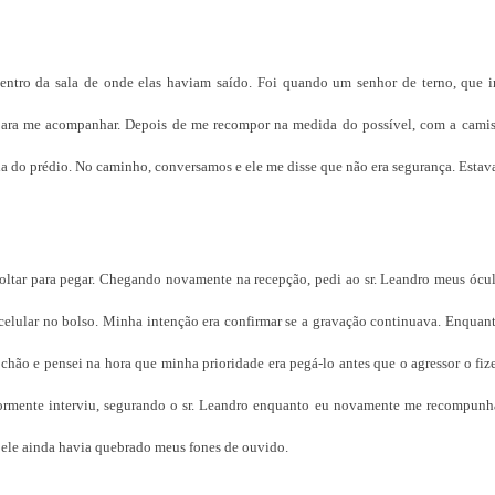
ntro da sala de onde elas haviam saído. Foi quando um senhor de terno, que i
 para me acompanhar. Depois de me recompor na medida do possível, com a camis
rada do prédio. No caminho, conversamos e ele me disse que não era segurança. Esta
voltar para pegar. Chegando novamente na recepção, pedi ao sr. Leandro meus ócul
celular no bolso. Minha intenção era confirmar se a gravação continuava. Enquant
chão e pensei na hora que minha prioridade era pegá-lo antes que o agressor o fiz
ormente interviu, segurando o sr. Leandro enquanto eu novamente me recompunh
, ele ainda havia quebrado meus fones de ouvido.