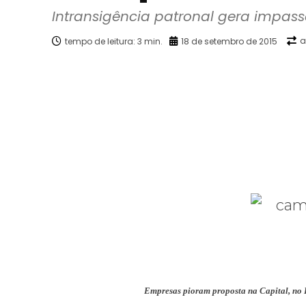
Intransigência patronal gera impas
a
tempo de leitura:
3
min.
18 de setembro de 2015
Facebook
X
Compartilhado
Empresas ­­­­pioram proposta na Capital, no 