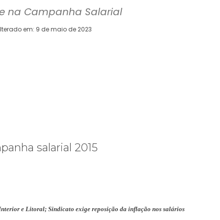
se na Campanha Salarial
lterado em:
9 de maio de 2023
WhatsApp
Telegram
Copy URL
E
Interior e Litoral; Sindicato exige reposição da inflação nos salários