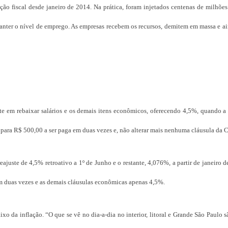
ão fiscal desde janeiro de 2014. Na prática, foram injetados centenas de milhões
manter o nível de emprego. As empresas recebem os recursos, demitem em massa e 
te em rebaixar salários e os demais itens econômicos, oferecendo 4,5%, quando a
para R$ 500,00 a ser paga em duas vezes e, não alterar mais nenhuma cláusula da 
ajuste de 4,5% retroativo a 1º de Junho e o restante, 4,076%, a partir de janeiro 
m duas vezes e as demais cláusulas econômicas apenas 4,5%.
xo da inflação. “O que se vê no dia-a-dia no interior, litoral e Grande São Paulo 