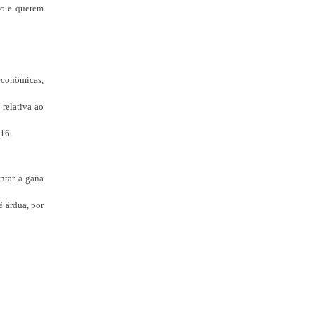
ro e querem
 econômicas,
relativa ao
016.
ntar a gana
é árdua, por