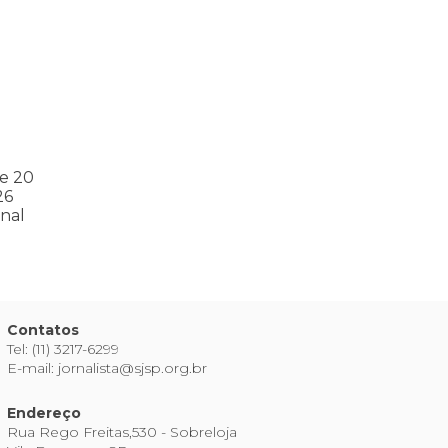
s
ntos para as eleições 2026 durante 27ª Plenária Nacional
e 20
26
nal
Contatos
Tel: (11) 3217-6299
E-mail: jornalista@sjsp.org.br
Endereço
Rua Rego Freitas,530 - Sobreloja