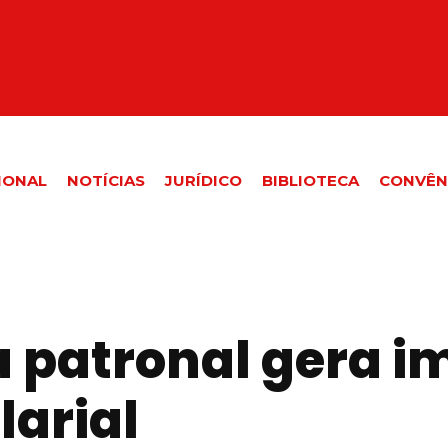
IONAL
NOTÍCIAS
JURÍDICO
BIBLIOTECA
CONVÊN
a patronal gera i
arial