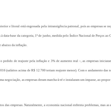
nterior e litoral está engessada pela intransigência patronal, pois as empresas se n
es à data-base da categoria, 1º de junho, medida pelo Índice Nacional de Preços ao
e abaixo da inflação.
 o pedido de reajuste pela inflação e 3% de aumento real –, as empresas iniciar
2016 (salários acima de R$ 12.700 teriam reajuste menor). Com o andamento das n
ima negociação, as empresas deram marcha-à-ré e instalaram um impasse, ao propor
ntos das empresas. Naturalmente, a economia nacional enfrenta problemas, mas as