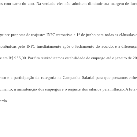
des com carro do ano. Na verdade eles não admitem diminuir sua margem de luc
uinte proposta de reajuste: INPC retroativo a 1º de junho para todas as cláusulas
 econômicas pelo INPC imediatamente após o fechamento do acordo, e a diferença 
e em R$ 955,00. Por fim reivindicamos estabilidade de emprego até o janeiro de 2
to e a participação da categoria na Campanha Salarial para que possamos enfre
ento, a manutenção dos empregos e o reajuste dos salários pela inflação. A luta 
ardo.