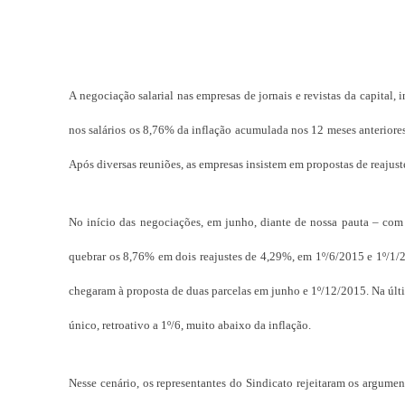
A negociação salarial nas empresas de jornais e revistas da capital, i
nos salários os 8,76% da inflação acumulada nos 1­­2 meses anterior
Após diversas reuniões, as empresas insistem em propostas de reajust
No início das negociações, em junho, diante de nossa pauta – com
quebrar os 8,76% em dois reajustes de 4,29%, em 1º/6/2015 e 1º/1/
chegaram à proposta de duas parcelas em junho e 1º/12/2015. Na últ
único, retroativo a 1º/6, muito abaixo da inflação.
Nesse cenário, os representantes do Sindicato rejeitaram os argume