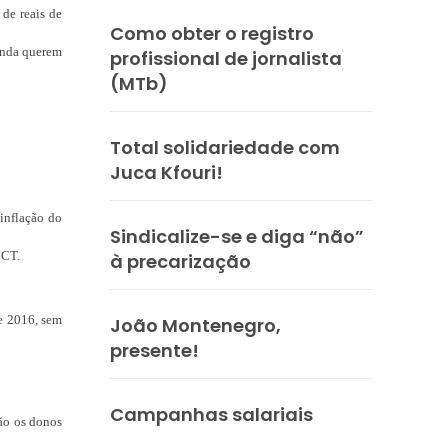
 de reais de
Como obter o registro
ainda querem
profissional de jornalista
(MTb)
Total solidariedade com
Juca Kfouri!
 inflação do
Sindicalize-se e diga “não”
CCT.
à precarização
de 2016, sem
João Montenegro,
presente!
Campanhas salariais
são os donos