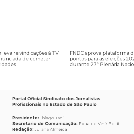
leva reivindicações à TV TEM, denunciada de cometer irregularidade
FNDC aprova plataforma de 20 po
FNDC
aprova
ções
plataforma
de
20
pontos
a
para
as
o leva reivindicações à TV
FNDC aprova plataforma d
eleições
nunciada de cometer
pontos para as eleições 20
dades
2026
ridades
durante 27ª Plenária Nacio
durante
27ª
Plenária
Nacional
Portal Oficial Sindicato dos Jornalistas
Profissionais no Estado de São Paulo
Presidente:
Thiago Tanji
Secretário de Comunicação:
Eduardo Viné Boldt
Redação:
Juliana Almeida