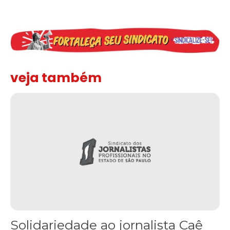
veja também
Solidariedade ao jornalista Caê Vasconcelos e repúdio aos ataque
Solidariedade ao jornalista Caê