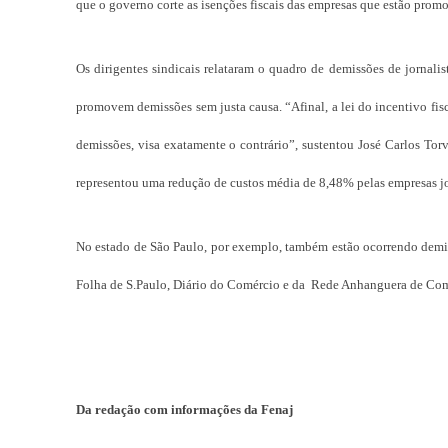
que o governo corte as isenções fiscais das empresas que estão pro
Os dirigentes sindicais relataram o quadro de demissões de jornali
promovem demissões sem justa causa. “Afinal, a lei do incentivo fi
demissões, visa exatamente o contrário”, sustentou José Carlos Tor
representou uma redução de custos média de 8,48% pelas empresas jor
No estado de São Paulo, por exemplo, também estão ocorrendo demiss
Folha de S.Paulo, Diário do Comércio
e da Rede Anhanguera de Co
Da redação com informações da Fenaj