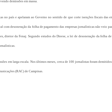
movendo demissões em massa.
stas no país e apelaram ao Governo no sentido de que corte isenções fiscais das 
scal com desoneração da folha de pagamento das empresas jornalísticas não veio p
ves, diretor da Fenaj. Segundo estudos do Dieese, a lei de desoneração da folha 
nalísticas.
ões em larga escala. Nos últimos meses, cerca de 100 jornalistas foram demitidos
municações (RAC) de Campinas.