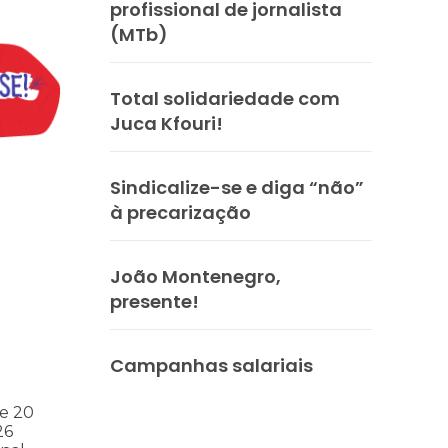
profissional de jornalista
(MTb)
Total solidariedade com
Juca Kfouri!
Sindicalize-se e diga “não”
à precarização
s
ntos para as eleições 2026 durante 27ª Plenária Nacional
João Montenegro,
presente!
Campanhas salariais
e 20
26