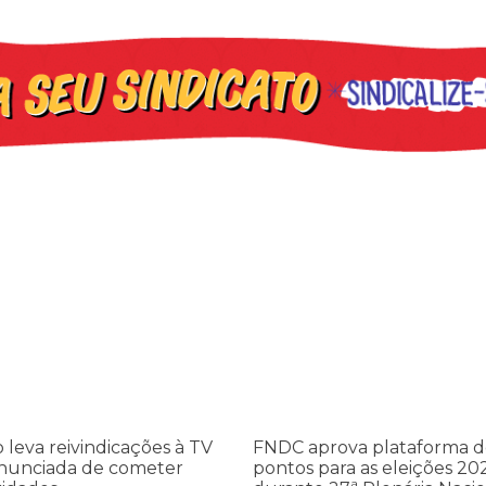
leva reivindicações à TV TEM, denunciada de cometer irregularidade
FNDC aprova plataforma de 20 po
o leva reivindicações à TV
FNDC aprova plataforma d
nunciada de cometer
pontos para as eleições 20