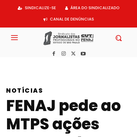
Acessar
SINDICALIZE-SE
ÁREA DO SINDICALIZADO
o
conteúdo
CANAL DE DENÚNCIAS
NOTÍCIAS
FENAJ pede ao
MTPS ações