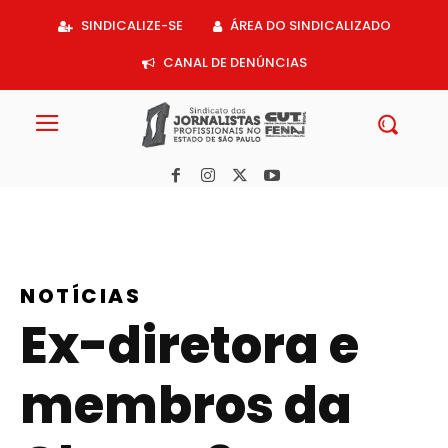
Acessar
SINDICALIZE-SE
ÁREA DO SINDICALIZADO
o
conteúdo
CANAL DE DENÚNCIAS
NOTÍCIAS
Ex-diretora e
membros da