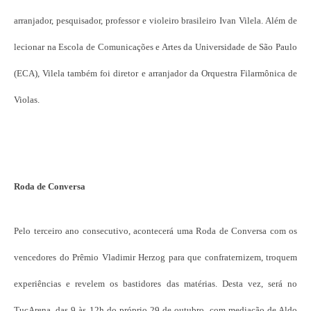
arranjador, pesquisador, professor e violeiro brasileiro Ivan Vilela. Além de
lecionar na Escola de Comunicações e Artes da Universidade de São Paulo
(ECA), Vilela também foi diretor e arranjador da Orquestra Filarmônica de
Violas.
Roda de Conversa
Pelo terceiro ano consecutivo, acontecerá uma Roda de Conversa com os
vencedores do Prêmio Vladimir Herzog para que confraternizem, troquem
experiências e revelem os bastidores das matérias. Desta vez, será no
TucArena, das 9 às 12h do próprio 29 de outubro, com mediação de Aldo