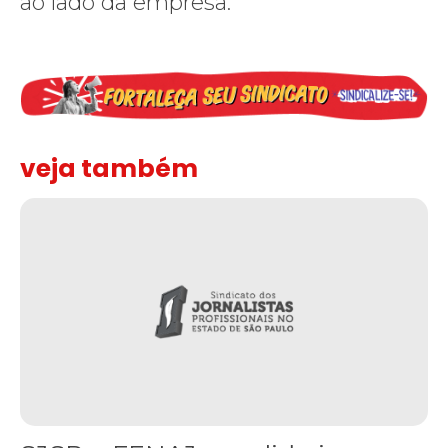
ao lado da empresa.
veja também
SJSP e FENAJ se solidarizam com o jornalista Igor Carvalho e co