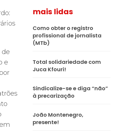
mais lidas
rdo:
rários
Como obter o registro
profissional de jornalista
(MTb)
 de
o e
Total solidariedade com
Juca Kfouri!
por
Sindicalize-se e diga “não”
atrões
à precarização
ato
o
João Montenegro,
presente!
 em