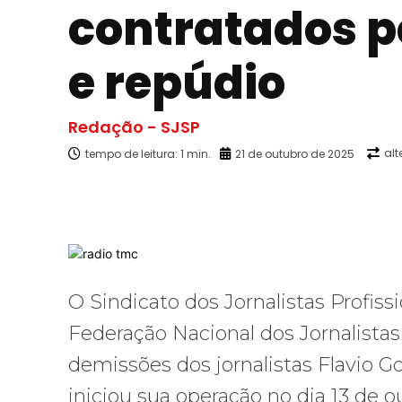
contratados p
e repúdio
Redação - SJSP
alt
tempo de leitura:
1
min.
21 de outubro de 2025
Facebook
X
Compartilhado
O Sindicato dos Jornalistas Profiss
Federação Nacional dos Jornalist
demissões dos jornalistas Flavio G
iniciou sua operação no dia 13 de 