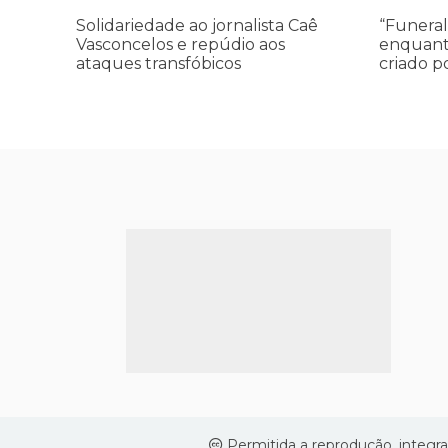
aos
Conselho
Solidariedade ao jornalista Caê
“Funeral
ataques
da
Vasconcelos e repúdio aos
enquant
transfóbicos
Paz
ataques transfóbicos
criado p
criado
por
Trump
finge
praticar
diplomacia
Israel
intensifica
assassinat
Permitida a reprodução, integra