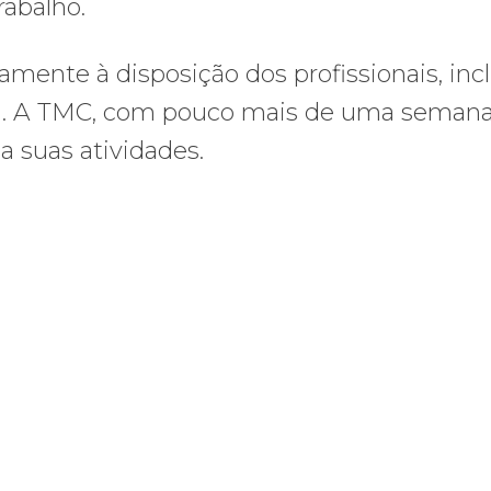
rabalho.
amente à disposição dos profissionais, inc
ica. A TMC, com pouco mais de uma seman
a suas atividades.
os ataques transfóbicos
ara toda Gaza” — enquanto o Conselho da Paz criado por Trump finge 
Assinada nova CCT de jornais e re
Assinada
nova
CCT
de
jornais
e
revistas