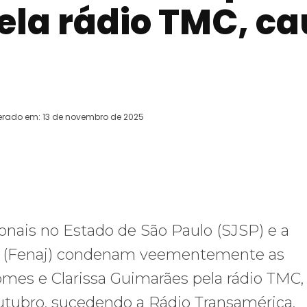
ela rádio TMC, c
erado em:
13 de novembro de 2025
WhatsApp
Telegram
Copy URL
E
ionais no Estado de São Paulo (SJSP) e a
as (Fenaj) condenam veementemente as
omes e Clarissa Guimarães pela rádio TMC,
outubro, sucedendo a Rádio Transamérica.