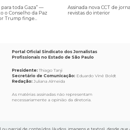
do
 para toda Gaza” —
Assinada nova CCT de jorna
interior
o o Conselho da Paz
revistas do interior
or Trump finge...
,
Portal Oficial Sindicato dos Jornalistas
Profissionais no Estado de São Paulo
os
Presidente:
Thiago Tanji
Secretário de Comunicação:
Eduardo Viné Boldt
Redação:
Juliana Almeida
As matérias assinadas não representam
necessariamente a opinião da diretoria.
l ou parcial de conteúdos (áudios, imagens e textos), desde que