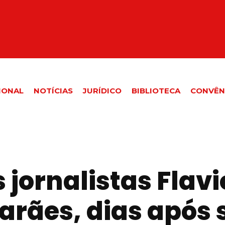
IONAL
NOTÍCIAS
JURÍDICO
BIBLIOTECA
CONVÊN
 jornalistas Flav
arães, dias após