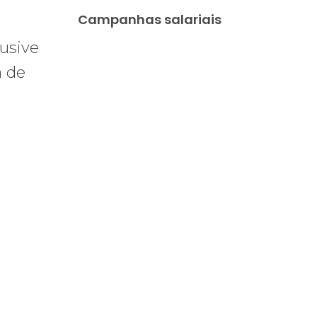
Campanhas salariais
lusive
a de
praticar diplomacia, Israel intensifica assassinatos
vistas do interior