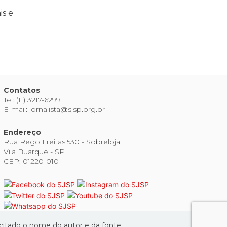
is e
Contatos
Tel: (11) 3217-6299
E-mail: jornalista@sjsp.org.br
Endereço
Rua Rego Freitas,530 - Sobreloja
Vila Buarque - SP
CEP: 01220-010
 citado o nome do autor e da fonte