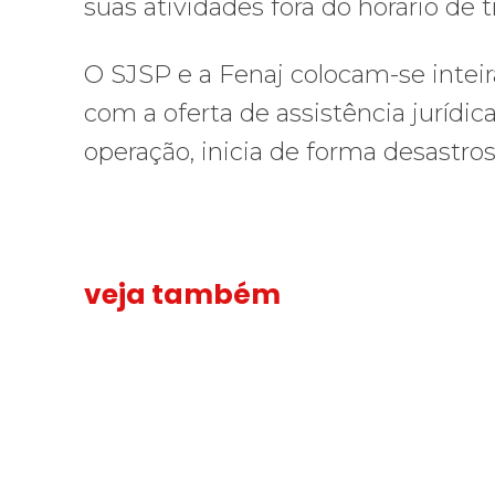
suas atividades fora do horário de t
O SJSP e a Fenaj colocam-se inteir
com a oferta de assistência juríd
operação, inicia de forma desastros
veja também
Solidariedade ao jornalista Caê Vasconcelos e repúdio a
Solidariedade
“Funeral p
“Funeral
ao
para
jornalista
toda
Caê
Gaza”
Vasconcelos
—
e
enquanto
repúdio
o