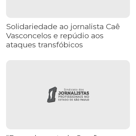
Solidariedade ao jornalista Caê
Vasconcelos e repúdio aos
ataques transfóbicos
“Funeral para toda Gaza” — enquanto o Conselho da Paz criado por