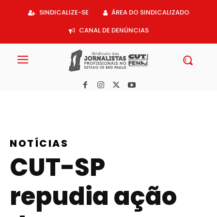
Acessar
SINDICALIZE-SE
ÁREA DO SINDICALIZADO
o
conteúdo
CANAL DE DENÚNCIAS
NOTÍCIAS
CUT-SP
repudia ação