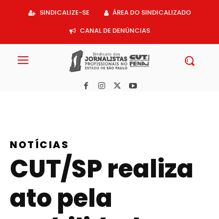
Acessar
SINDICALIZE-SE
ÁREA DO SINDICALIZADO
o
conteúdo
CANAL DE DENÚNCIAS
NOTÍCIAS
CUT/SP realiza
ato pela