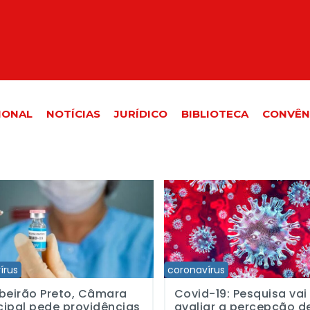
IONAL
NOTÍCIAS
JURÍDICO
BIBLIOTECA
CONVÊN
ão Preto, Câmara municipal pede providências pela vacinação de jor
Covid-19: Pesquisa vai avaliar a
írus
coronavírus
beirão Preto, Câmara
Covid-19: Pesquisa vai
ipal pede providências
avaliar a percepção d