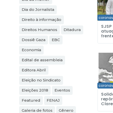
Dia do Jornalista
coronav
Direito à informação
SJSP 
Direitos Humanos
Ditadura
atuaç
frent
Dossiê Gaza
EBC
Economia
Solidarie
Edital de assembleia
Editora Abril
Eleição no Sindicato
coronav
Eleições 2018
Eventos
Solid
repór
Featured
FENAJ
Clare
Galeria de fotos
Gênero