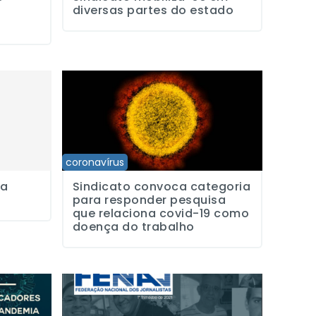
diversas partes do estado
stas contra a Covid-19
em Itapetininga
Sindicato convoca categoria para responder pesquisa
coronavírus
ha
Sindicato convoca categoria
a
para responder pesquisa
que relaciona covid-19 como
doença do trabalho
emia
ão de comunicadores após um ano de pandemia
Brasil é o país com maior número de jornalistas morto