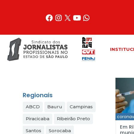
Acessar
o
conteúdo
INSTITUC
Em Ribeir
Regionais
ABCD
Bauru
Campinas
coronav
Piracicaba
Ribeirão Preto
Em Ri
Santos
Sorocaba
munic