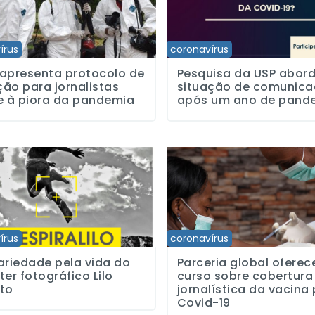
írus
coronavírus
apresenta protocolo de
Pesquisa da USP abor
ão para jornalistas
situação de comunica
e à piora da pandemia
após um ano de pand
dade pela vida do repórter fotográfico Lilo Clareto
Parceria global oferece curso so
írus
coronavírus
ariedade pela vida do
Parceria global oferec
ter fotográfico Lilo
curso sobre cobertura
to
jornalística da vacina
Covid-19