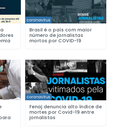
coronavírus
da
Brasil é o país com maior
dores
número de jornalistas
emia
mortos por COVID-19
bre cobertura jornalística da vacina para Covid-19
Fenaj denuncia alto índice de mortes por Covid-19 entre
coronavírus
e
Fenaj denuncia alto índice de
mortes por Covid-19 entre
 para
jornalistas