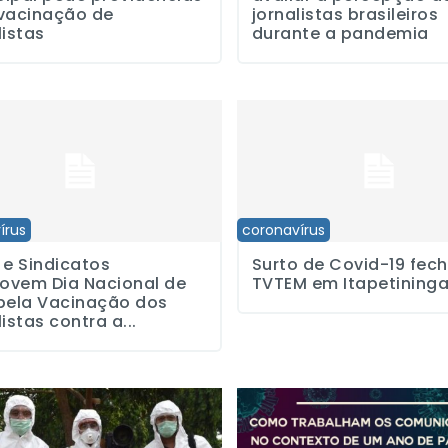
 vacinação de
jornalistas brasileiros
listas
durante a pandemia
indicatos promovem Dia Nacional de Luta pela Vacinação dos jornali
Surto de Covid-19 fecha TVTEM 
írus
coronavírus
 e Sindicatos
Surto de Covid-19 fec
ovem Dia Nacional de
TVTEM em Itapetining
pela Vacinação dos
listas contra a...
senta protocolo de atuação para jornalistas frente à piora da pand
Pesquisa da USP aborda situaç