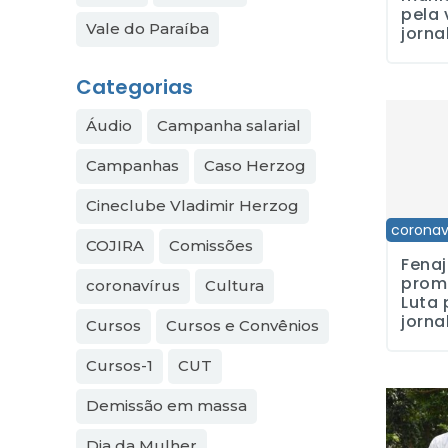
pela
Vale do Paraíba
jorna
Categorias
Fenaj e S
Áudio
Campanha salarial
Campanhas
Caso Herzog
Cineclube Vladimir Herzog
coronav
COJIRA
Comissões
Fenaj
prom
coronavírus
Cultura
Luta 
jorna
Cursos
Cursos e Convênios
Cursos-1
CUT
SJSP apre
Demissão em massa
Dia da Mulher