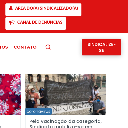
ÁREA DO(A) SINDICALIZADO(A)
CANAL DE DENÚNCIAS
SINDICALIZE-
IOS
CONTATO
Pesquisar
SE
nalistas
 percepção de jornalistas brasileiros durante a pandemia
Pela vacinação da categoria, Sindicato mobiliza-se em
coronavírus
Pela vacinação da categoria,
e
Sindicato mobiliza-se em