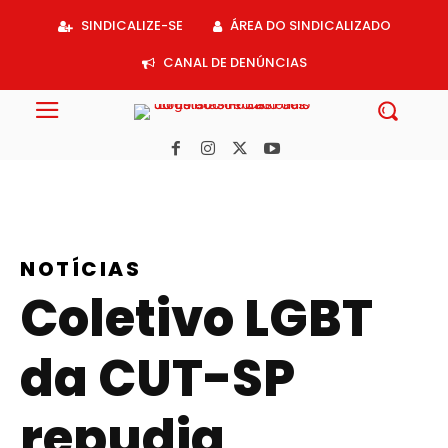
Acessar
SINDICALIZE-SE
ÁREA DO SINDICALIZADO
o
conteúdo
CANAL DE DENÚNCIAS
NOTÍCIAS
Coletivo LGBT
da CUT-SP
repudia