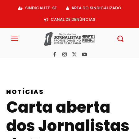
Acessar
SINDICALIZE-SE
ÁREA DO SINDICALIZADO
o
conteúdo
CANAL DE DENÚNCIAS
NOTÍCIAS
Carta aberta
dos Jornalistas