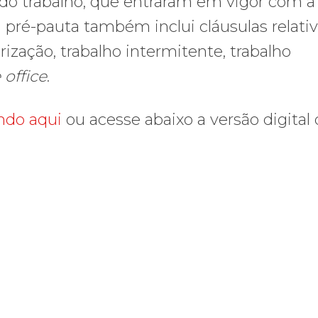
do trabalho, que entraram em vigor com a
pré-pauta também inclui cláusulas relativ
ização, trabalho intermitente, trabalho
office
.
ando aqui
ou acesse abaixo a versão digital