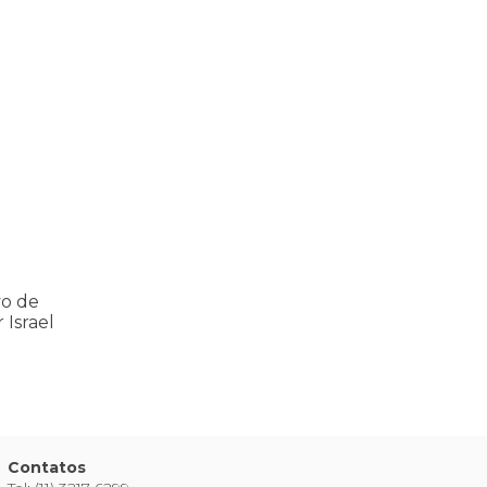
ria Nacional
 112 pessoas assassinadas por Israel em 2023, num único ataque aér
vo de
 Israel
Contatos