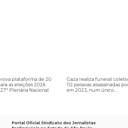
cometer irregularidades
a plataforma de 20 pontos para as eleições 2026 durante 27ª Plená
Gaza realiza funeral coletivo de
Gaza
realiza
a
funeral
coletivo
de
112
pessoas
assassinadas
rova plataforma de 20
Gaza realiza funeral coleti
por
ara as eleições 2026
112 pessoas assassinadas por
Israel
27ª Plenária Nacional
em 2023, num único...
em
2023,
num
único
ataque
aéreo
Portal Oficial Sindicato dos Jornalistas