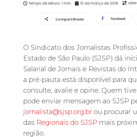
alte
tempo de leitura:
1
min.
13 de março de 2018
Facebook
Compartilhado
O Sindicato dos Jornalistas Profiss
Estado de São Paulo (SJSP) dá iní
Salarial de Jornais e Revistas do Int
a pré-pauta está disponível para qu
consulte, avalie e opine. Quem tive
pode enviar mensagem ao SJSP pe
jornalista@sjsp.org.br
ou procurar 
das
Regionais do SJSP
mais próxi
região.