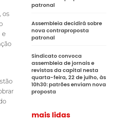
patronal
, os
Assembleia decidirá sobre
o
nova contraproposta
 e
patronal
nção
Sindicato convoca
assembleia de jornais e
revistas da capital nesta
quarta-feira, 22 de julho, às
estão
10h30: patrões enviam nova
obrar
proposta
do
mais lidas