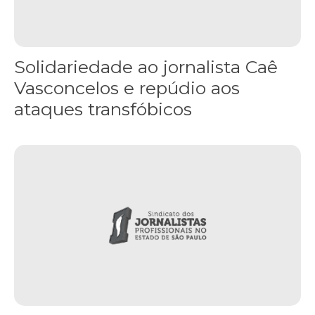
Solidariedade ao jornalista Caê
Vasconcelos e repúdio aos
ataques transfóbicos
“Funeral para toda Gaza” — enquanto o Conselho da Paz criado por