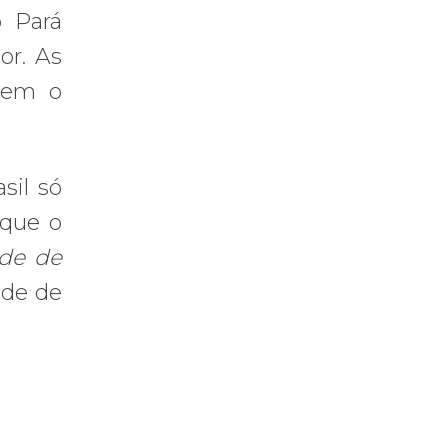
o Pará
or. As
ovem o
sil só
 que o
de de
ade de