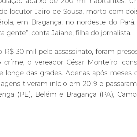
ulação abaixo de 200 mil habitantes. 
o locutor Jairo de Sousa, morto com dois
érola, em Bragança, no nordeste do Pará
gente”, conta Jaiane, filha do jornalista.
o R$ 30 mil pelo assassinato, foram preso
crime, o vereador César Monteiro, con
 longe das grades. Apenas após meses 
lmagens tiveram início em 2019 e passaram
aenga (PE), Belém e Bragança (PA), Cam