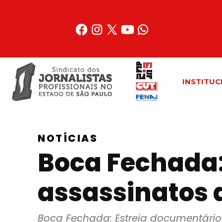
Acessar
o
conteúdo
INSTITUC
NOTÍCIAS
Boca Fechada:
assassinatos d
Boca Fechada: Estreia documentário s