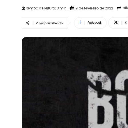
al
tempo de leitura:
3
min.
9 de fevereiro de 2022
Facebook
X
Compartilhado