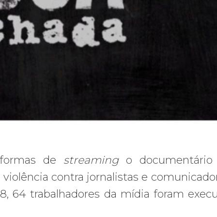
taformas de
streaming
o documentári
 violência contra jornalistas e comunicado
018, 64 trabalhadores da mídia foram exec