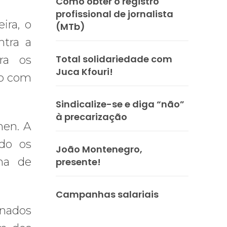
Como obter o registro
profissional de jornalista
ira, o
(MTb)
ntra a
Total solidariedade com
ra os
Juca Kfouri!
do com
Sindicalize-se e diga “não”
à precarização
men. A
ndo os
João Montenegro,
rma de
presente!
Campanhas salariais
inados