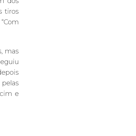
Um dos
 tiros
. “Com
s, mas
seguiu
depois
 pelas
ocim e