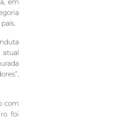
ca, em
egoria
país.
onduta
 atual
gurada
ores”,
to com
ro foi