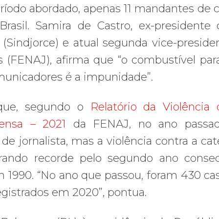
eríodo abordado, apenas 11 mandantes de 
rasil. Samira de Castro, ex-presidente
 (Sindjorce) e atual segunda vice-preside
s (FENAJ), afirma que “o combustível par
comunicadores é a impunidade”.
a que, segundo o
Relatório da Violência 
rensa – 2021
da FENAJ, no ano passado
e jornalista, mas a violência contra a cat
trando recorde pelo segundo ano consec
 em 1990. “No ano que passou, foram 430 ca
registrados em 2020”, pontua.