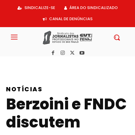
Acessar
SINDICALIZE-SE
ÁREA DO SINDICALIZADO
o
conteúdo
CANAL DE DENÚNCIAS
NOTÍCIAS
Berzoini e FNDC
discutem