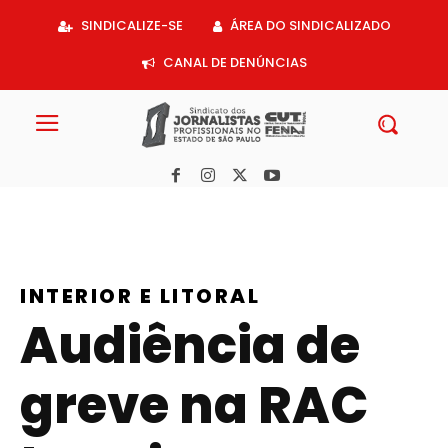
Acessar
SINDICALIZE-SE
ÁREA DO SINDICALIZADO
o
conteúdo
CANAL DE DENÚNCIAS
INTERIOR E LITORAL
Audiência de
greve na RAC