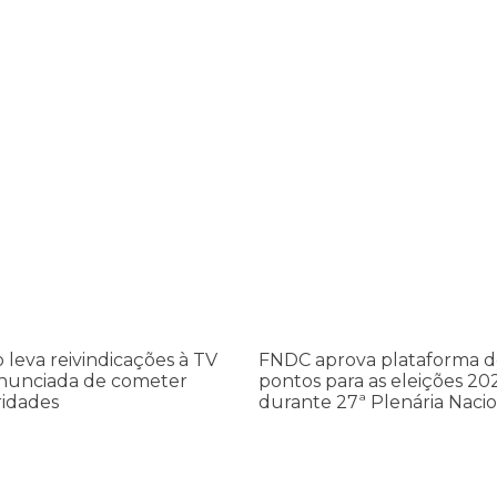
leva reivindicações à TV TEM, denunciada de cometer irregularidade
FNDC aprova plataforma de 20 po
FNDC
aprova
ções
plataforma
de
20
pontos
a
para
as
o leva reivindicações à TV
FNDC aprova plataforma d
eleições
nunciada de cometer
pontos para as eleições 20
dades
2026
ridades
durante 27ª Plenária Nacio
durante
27ª
Plenária
Nacional