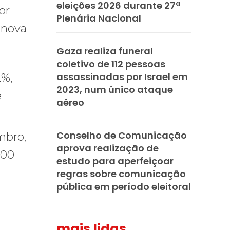
eleições 2026 durante 27ª
or
Plenária Nacional
 nova
Gaza realiza funeral
coletivo de 112 pessoas
assassinadas por Israel em
2%,
2023, num único ataque
e
aéreo
Conselho de Comunicação
mbro,
aprova realização de
,00
estudo para aperfeiçoar
regras sobre comunicação
pública em período eleitoral
mais lidas