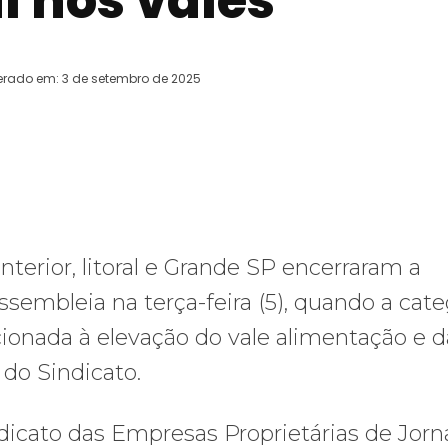
l nos vales
erado em:
3 de setembro de 2025
WhatsApp
Telegram
Copy URL
E
interior, litoral e Grande SP encerraram a
embleia na terça-feira (5), quando a cate
cionada à elevação do vale alimentação e 
do Sindicato.
ndicato das Empresas Proprietárias de Jorn