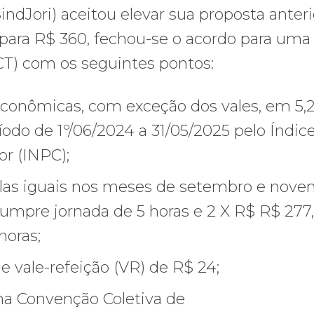
ndJori) aceitou elevar sua proposta anteri
 para R$ 360, fechou-se o acordo para uma
CT) com os seguintes pontos:
econômicas, com exceção dos vales, em 5,
íodo de 1º/06/2024 a 31/05/2025 pelo Índic
r (INPC);
as iguais nos meses de setembro e nove
umpre jornada de 5 horas e 2 X R$ R$ 277
horas;
e vale-refeição (VR) de R$ 24;
ma Convenção Coletiva de