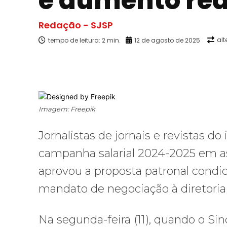
e aumento rea
Redação - SJSP
alt
tempo de leitura:
2
min.
12 de agosto de 2025
Facebook
X
Compartilhado
Imagem: Freepik
Jornalistas de jornais e revistas do 
campanha salarial 2024-2025 em ass
aprovou a proposta patronal condi
mandato de negociação à diretoria 
Na segunda-feira (11), quando o Si