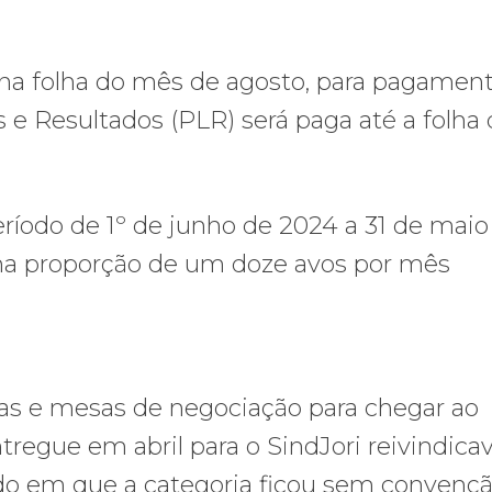
a na folha do mês de agosto, para pagame
 e Resultados (PLR) será paga até a folha
eríodo de 1º de junho de 2024 a 31 de maio
s na proporção de um doze avos por mês
s e mesas de negociação para chegar ao
regue em abril para o SindJori reivindica
do em que a categoria ficou sem convenç