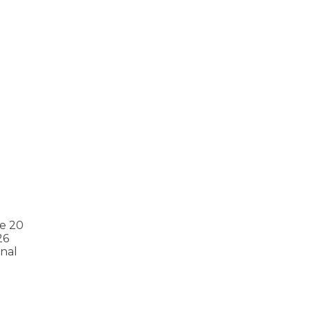
s
ntos para as eleições 2026 durante 27ª Plenária Nacional
e 20
26
nal