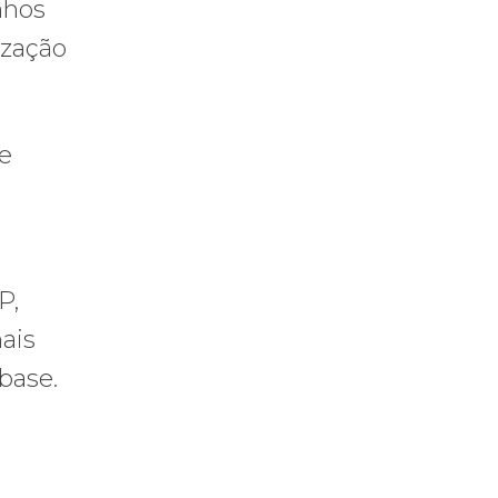
nhos
ização
de
P,
ais
base.