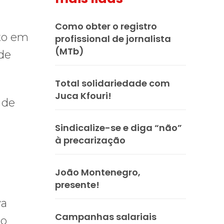
Como obter o registro
nto em
profissional de jornalista
(MTb)
 de
Total solidariedade com
Juca Kfouri!
 de
Sindicalize-se e diga “não”
à precarização
João Montenegro,
presente!
va
Campanhas salariais
ão