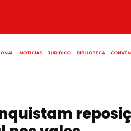
IONAL
NOTÍCIAS
JURÍDICO
BIBLIOTECA
CONVÊN
onquistam reposiç