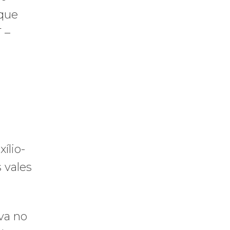
 que
 –
ílio-
s vales
va no