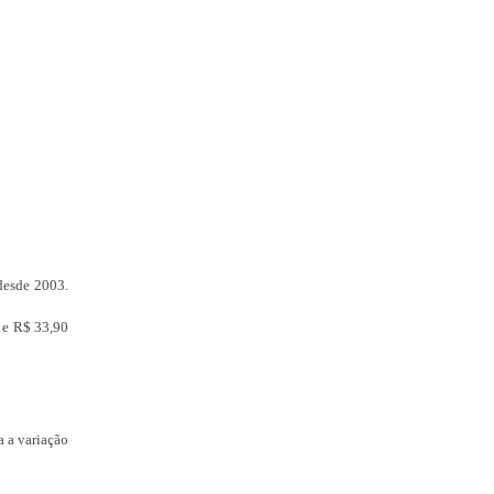
 desde 2003.
l e R$ 33,90
a a variação