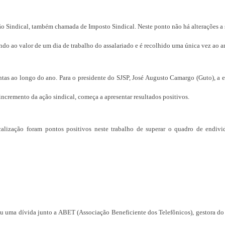
ção Sindical, também chamada de Imposto Sindical. Neste ponto não há alterações a 
ndo ao valor de um dia de trabalho do assalariado e é recolhido uma única vez ao a
tas ao longo do ano. Para o presidente do SJSP, José Augusto Camargo (Guto), a e
incremento da ação sindical, começa a apresentar resultados positivos.
dicalização foram pontos positivos neste trabalho de superar o quadro de endiv
 uma dívida junto a ABET (Associação Beneficiente dos Telefônicos), gestora do 