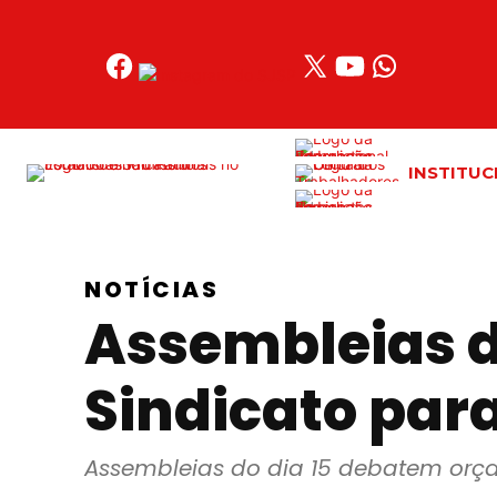
Acessar
o
conteúdo
INSTITUC
NOTÍCIAS
Assembleias d
Sindicato para
Assembleias do dia 15 debatem orç