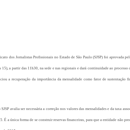
icato dos Jornalistas Profissionais no Estado de São Paulo (SJSP) foi aprovada p
a 15), a partir das 11h30, na sede e nas regionais e dará continuidade ao process
niciou a recuperação da importância da mensalidade como fator de sustentação fi
 SJSP avalia ser necessária a correção nos valores das mensalidades e da taxa asso
. É a única forma de se construir reservas financeiras, para que a entidade não prec