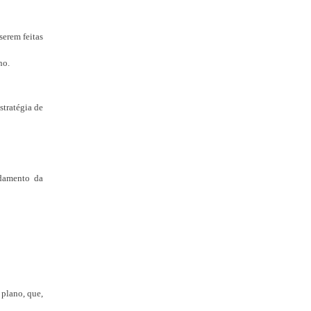
serem feitas
no.
stratégia de
idamento da
plano, que,