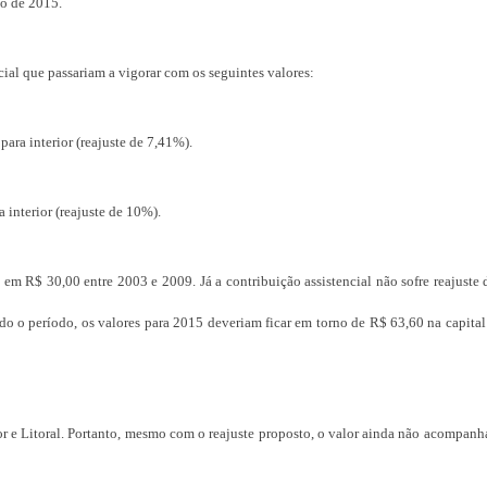
go de 2015.
cial que passariam a vigorar com os seguintes valores:
para interior (reajuste de 7,41%).
 interior (reajuste de 10%).
em R$ 30,00 entre 2003 e 2009. Já a contribuição assistencial não sofre reajuste
do o período, os valores para 2015 deveriam ficar em torno de R$ 63,60 na capita
ior e Litoral. Portanto, mesmo com o reajuste proposto, o valor ainda não acompanh