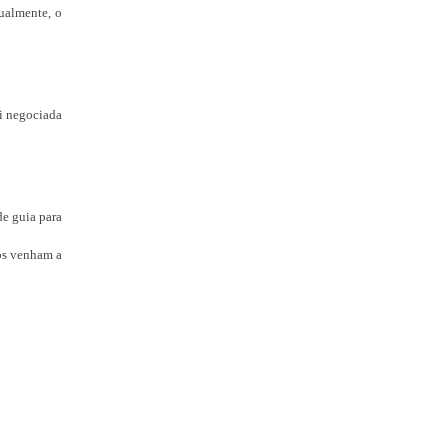
ualmente, o
oi negociada
de guia para
ros venham a