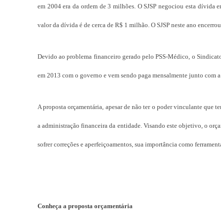
em 2004 era da ordem de 3 milhões. O SJSP negociou esta dívida em
valor da dívida é de cerca de R$ 1 milhão. O SJSP neste ano encerro
Devido ao problema financeiro gerado pelo PSS-Médico, o Sindicato 
em 2013 com o governo e vem sendo paga mensalmente junto com a 
A proposta orçamentária, apesar de não ter o poder vinculante que te
a administração financeira da entidade. Visando este objetivo, o or
sofrer correções e aperfeiçoamentos, sua importância como ferrament
Conheça a proposta orçamentária