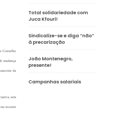
Total solidariedade com
Juca Kfouri!
Sindicalize-se e diga “não”
à precarização
elo Conselho
João Montenegro,
o de mudança
presente!
nanceira da
Campanhas salariais
ciativa, sem
ise recorrer