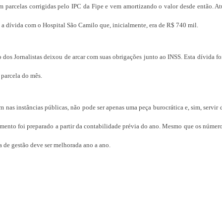
 parcelas corrigidas pelo IPC da Fipe e vem amortizando o valor desde então. At
u a dívida com o Hospital São Camilo que, inicialmente, era de R$ 740 mil.
dos Jornalistas deixou de arcar com suas obrigações junto ao INSS. Esta dívida f
parcela do mês.
m nas instâncias públicas, não pode ser apenas uma peça burocrática e, sim, servir 
çamento foi preparado a partir da contabilidade prévia do ano. Mesmo que os núme
a de gestão deve ser melhorada ano a ano.