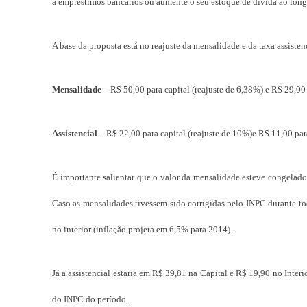
a empréstimos bancários ou aumente o seu estoque de dívida ao lon
A base da proposta está no reajuste da mensalidade e da taxa assisten
Mensalidade
– R$ 50,00 para capital (reajuste de 6,38%) e R$ 29,00 
Assistencial
– R$ 22,00 para capital (reajuste de 10%)e R$ 11,00 para
É importante salientar que o valor da mensalidade esteve congelado 
Caso as mensalidades tivessem sido corrigidas pelo INPC durante to
no interior (inflação projeta em 6,5% para 2014).
Já a assistencial estaria em R$ 39,81 na Capital e R$ 19,90 no Inter
do INPC do período.