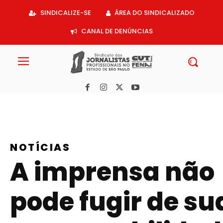
Acessar
SINDICALIZE-SE
ÁREA DO SINDICALIZADO
o
conteúdo
CANAL DE DENÚNCIAS
NOTÍCIAS
A imprensa não
pode fugir de su