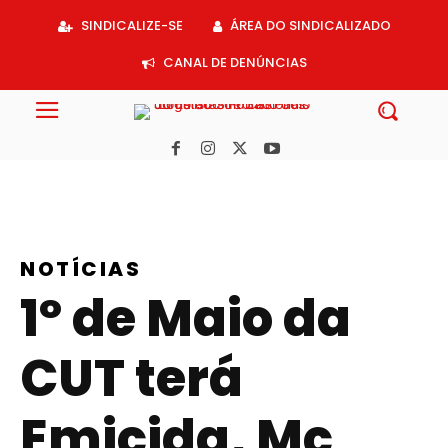
Acessar
SINDICALIZE-SE
ÁREA DO SINDICALIZADO
o
conteúdo
CANAL DE DENÚNCIAS
NOTÍCIAS
1º de Maio da
CUT terá
Emicida, Mc