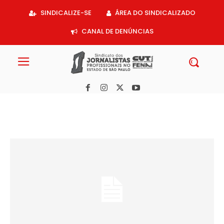
Acessar
SINDICALIZE-SE
ÁREA DO SINDICALIZADO
o
conteúdo
CANAL DE DENÚNCIAS
Oitenta anos do Sindicato dos Jornalistas é celebrado na CMSP