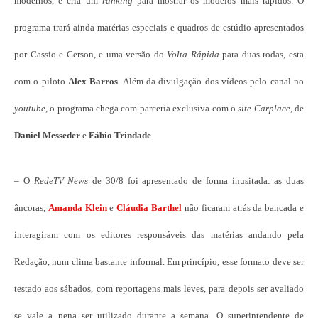
modernos, e cria um
ranking
para mostrar os modelos mais rápidos. O
programa trará ainda matérias especiais e quadros de estúdio apresentados
por Cassio e Gerson, e uma versão do
Volta Rápida
para duas rodas, esta
com o piloto
Alex Barros
. Além da divulgação dos vídeos pelo canal no
youtube
, o programa chega com parceria exclusiva com o
site
Carplace
, de
Daniel Messeder
e
Fábio Trindade
.
– O
RedeTV News
de 30/8 foi apresentado de forma inusitada: as duas
âncoras,
Amanda Klein
e
Cláudia Barthel
não ficaram atrás da bancada e
interagiram com os editores responsáveis das matérias andando pela
Redação, num clima bastante informal. Em princípio, esse formato deve ser
testado aos sábados, com reportagens mais leves, para depois ser avaliado
se vale a pena ser utilizado durante a semana. O superintendente de