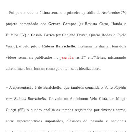
– Foi para a rede na última semana o primeiro episódio de
Acelerados TV
,
projeto comandado por
Gerson Campos
(ex-Revista Carro, Honda e
Bufalos TV) e
Cassio Cortes
(ex-Car and Driver, Quatro Rodas e Cycle
World), e pelo piloto
Rubens Barrichello
. Inteiramente digital, terá dois
as
as
vídeos semanais publicados no
youtube
, as 3
e 5
.feiras, misturando
adrenalina e bom humor, como garantem seus idealizadores.
– A apresentação é de Barrichello, que também comanda o
Volta Rápida
com Rubens Barrichello
. Gravado no Autódromo Velo Città, em Mogi-
Guaçu (SP), o quadro analisa os tempos registrados por diversos carros,
entre superesportivos importados, clássicos do passado e nacionais