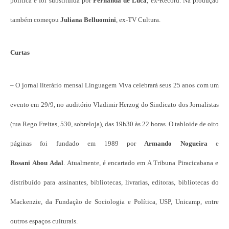
política e foi substituída por
Fernanda de Luca
, ex-Record. Na produção
também começou
Juliana Belluomini
, ex-TV Cultura.
Curtas
– O jornal literário mensal Linguagem Viva celebrará seus 25 anos com um
evento em 29/9, no auditório Vladimir Herzog do Sindicato dos Jornalistas
(rua Rego Freitas, 530, sobreloja), das 19h30 às 22 horas. O tabloide de oito
páginas foi fundado em 1989 por
Armando Nogueira
e
Rosani Abou Adal
. Atualmente, é encartado em A Tribuna Piracicabana e
distribuído para assinantes, bibliotecas, livrarias, editoras, bibliotecas do
Mackenzie, da Fundação de Sociologia e Política, USP, Unicamp, entre
outros espaços culturais.