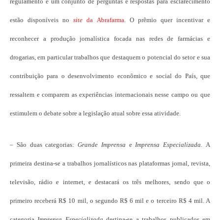
regulamento e um conjunto de perguntas e respostas para esclarecimento
estão disponíveis no
site
da Abrafarma
. O prêmio quer incentivar e
reconhecer a produção jornalística focada nas redes de farmácias e
drogarias, em particular trabalhos que destaquem o potencial do setor e sua
contribuição para o desenvolvimento econômico e social do País, que
ressaltem e comparem as experiências internacionais nesse campo ou que
estimulem o debate sobre a legislação atual sobre essa atividade.
– São duas categorias:
Grande
Imprensa
e
Imprensa Especializada.
A
primeira
destina-se a trabalhos jornalísticos nas plataformas jornal, revista,
televisão, rádio e internet, e destacará os três melhores, sendo que o
primeiro receberá R$ 10 mil, o segundo R$ 6 mil e o terceiro R$ 4 mil. A
categoria
Imprensa Especializada
destina-se a trabalhos publicados em