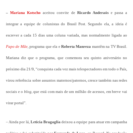
–
Mariana Kotscho
aceitou convite de
Ricardo Anderaós
e passa a
integrar a equipe de colunistas do Brasil Post. Segundo ela, a ideia é
escrever a cada 15 dias uma coluna variada, mas normalmente ligada ao
Papo de Mãe
, programa que ela e
Roberta Manreza
mantêm na TV Brasil.
Mariana diz que o programa, que comemora seu quinto aniversário no
próximo dia 21/9, “conquista cada vez mais telespectadores em todo o País,
virou referência sobre assuntos maternos/paternos, cresce também nas redes
sociais e o
blog
, que está com mais de um milhão de acessos, em breve vai
virar portal”.
– Ainda por lá,
Leticia Bragaglia
deixou a equipe para atuar em campanha