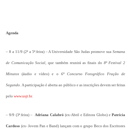
Agenda
– 8 a 11/9 (2ª a 5ª.feira) – A Universidade São Judas promove sua
Semana
de Comunicação Social
, que também reunirá as finais do
8º Festival 2
Minutos
(áudio e vídeo) e o
6º Concurso Fotográfico Fração de
Segundo
. A participação é aberta ao público e as inscrições devem ser feitas
pelo
www.usjt.br
.
– 9/9 (3ª.feira) –
Adriana Calabró
(ex-Abril e Editora Globo) e
Patrícia
Cardoso
(ex- Jovem Pan e Band) lançam com o grupo Beco dos Escritores