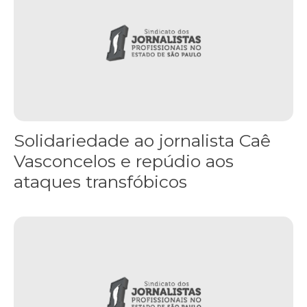
Solidariedade ao jornalista Caê
Vasconcelos e repúdio aos
ataques transfóbicos
“Funeral para toda Gaza” — enquanto o Conselho da Paz criado por