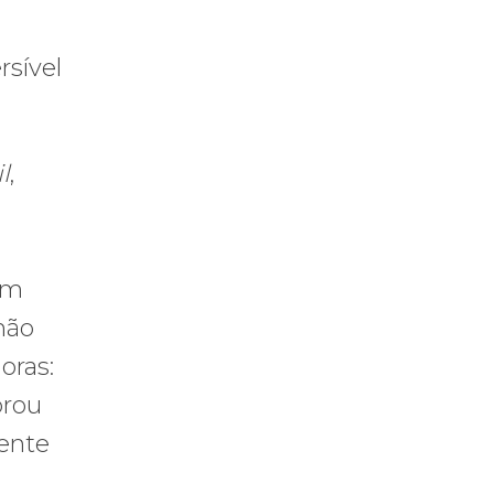
rsível
l
,
com
 não
oras:
prou
mente