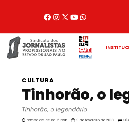
Acessar
o
conteúdo
INSTITUC
CULTURA
Tinhorão, o le
Tinhorão, o legendário
alt
tempo de leitura:
5
min.
9 de fevereiro de 2018