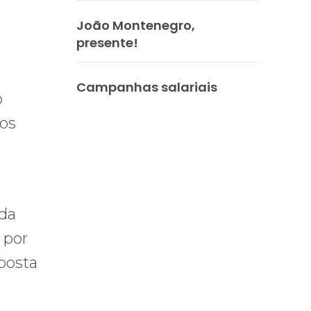
João Montenegro,
presente!
Campanhas salariais
o
 os
 da
 por
uposta