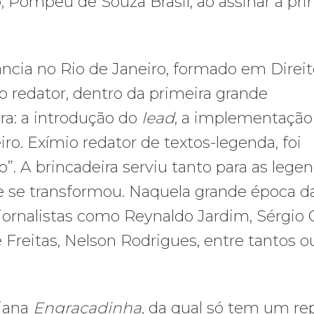
, Pompeu de Souza Brasil, ao assinar a pri
ância no Rio de Janeiro, formado em Direit
 redator, dentro da primeira grande
ra: a introdução do
lead
, a implementação
ro. Exímio redator de textos-legenda, foi
o”. A brincadeira serviu tanto para as lege
e se transformou. Naquela grande época d
ornalistas como Reynaldo Jardim, Sérgio C
 Freitas, Nelson Rodrigues, entre tantos o
uiana
Engraçadinha
, da qual só tem um re