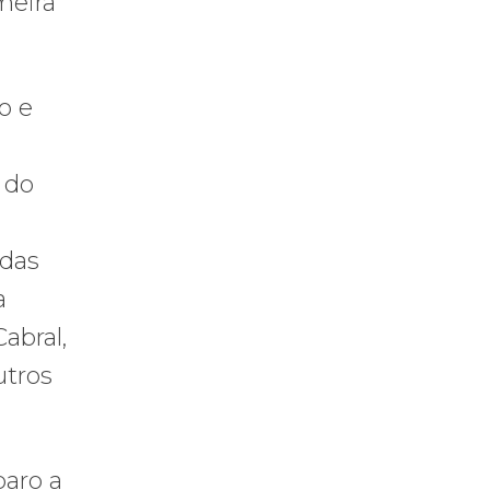
meira
o e
 do
ndas
a
abral,
utros
paro a