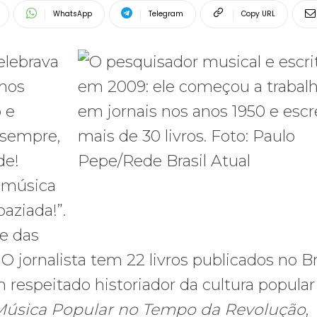
WhatsApp
Telegram
Copy URL
elebrava
amos
 e
 sempre,
de!
 música
aziada!”.
te das
jornalista tem 22 livros publicados no Bra
 respeitado historiador da cultura popular
Música Popular no Tempo da Revolução
,