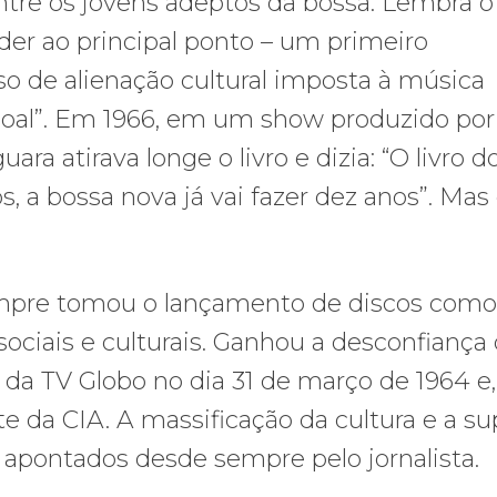
ntre os jovens adeptos da bossa. Lembra o
nder ao principal ponto – um primeiro
o de alienação cultural imposta à música
ssoal”. Em 1966, em um show produzido por
ara atirava longe o livro e dizia: “O livro d
, a bossa nova já vai fazer dez anos”. Mas
sempre tomou o lançamento de discos como
ociais e culturais. Ganhou a desconfiança
 da TV Globo no dia 31 de março de 1964 e,
te da CIA. A massificação da cultura e a s
m apontados desde sempre pelo jornalista.