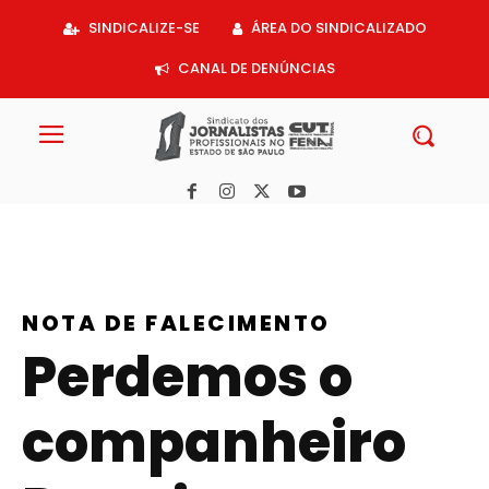
Acessar
SINDICALIZE-SE
ÁREA DO SINDICALIZADO
o
conteúdo
CANAL DE DENÚNCIAS
NOTA DE FALECIMENTO
Perdemos o
companheiro