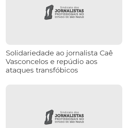
Solidariedade ao jornalista Caê
Vasconcelos e repúdio aos
ataques transfóbicos
“Funeral para toda Gaza” — enquanto o Conselho da Paz criado por