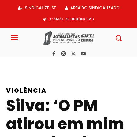
Acessar
SINDICALIZE-SE
ÁREA DO SINDICALIZADO
o
conteúdo
CANAL DE DENÚNCIAS
VIOLÊNCIA
Silva: ‘O PM
atirou em mim