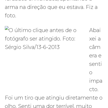
arma na direção que eu estava. Fiz a
foto.
Abai
xei a
câm
era e
senti
o
impa
cto.
Foi um tiro que atingiu diretamente o
olho. Senti uma dor terrível, muito