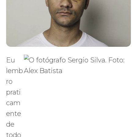
Eu
lemb
ro
prati
cam
ente
de
todo