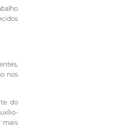
abalho
ecidos
entes,
ho nos
nte do
uxílio-
r mais