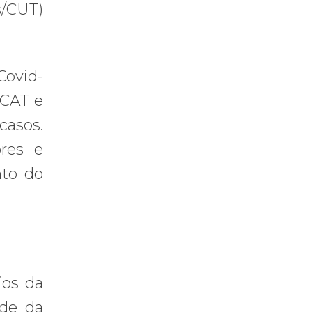
/CUT)
Covid-
 CAT e
casos.
ores e
nto do
ios da
ade da