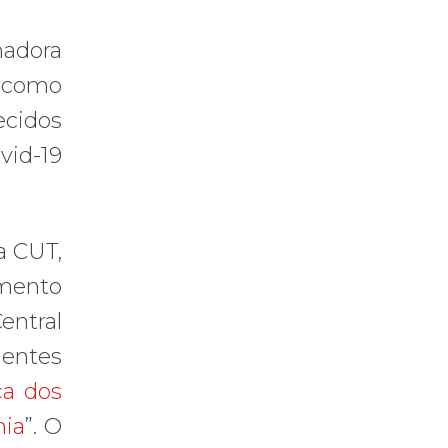
adora
o como
ecidos
vid-19
a CUT,
umento
entral
gentes
ça dos
mia
”. O