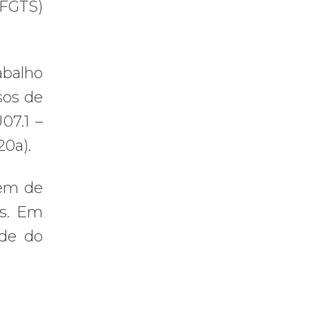
(FGTS)
abalho
sos de
07.1 –
20a).
dem de
is. Em
úde do