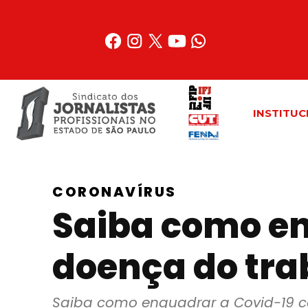
Acessar
o
conteúdo
INSTITUC
CORONAVÍRUS
Saiba como e
doença do trab
Saiba como enquadrar a Covid-19 co