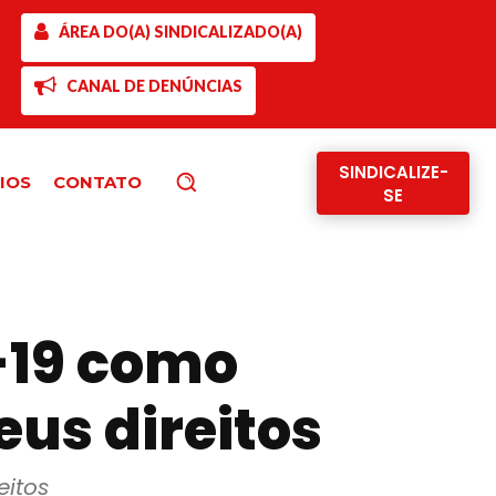
ÁREA DO(A) SINDICALIZADO(A)
CANAL DE DENÚNCIAS
SINDICALIZE-
IOS
CONTATO
Pesquisar
SE
-19 como
eus direitos
eitos