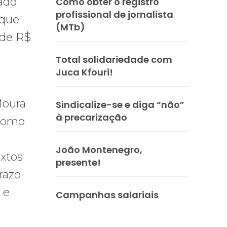
tado
Como obter o registro
profissional de jornalista
 que
(MTb)
 de R$
Total solidariedade com
Juca Kfouri!
Moura
Sindicalize-se e diga “não”
à precarização
 como
João Montenegro,
extos
presente!
razo
 e
Campanhas salariais