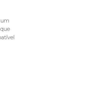
e um
 que
atível
praticar diplomacia, Israel intensifica assassinatos
vistas do interior