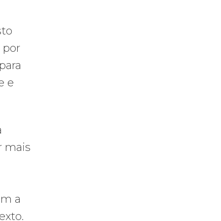
sto
 por
para
e e
a
r mais
em a
exto.