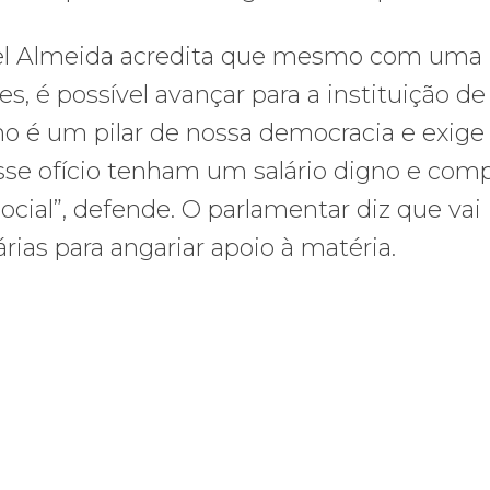
iel Almeida acredita que mesmo com uma
s, é possível avançar para a instituição d
ismo é um pilar de nossa democracia e exige
esse ofício tenham um salário digno e comp
cial”, defende. O parlamentar diz que vai
rias para angariar apoio à matéria.
os ataques transfóbicos
ara toda Gaza” — enquanto o Conselho da Paz criado por Trump finge 
Assinada nova CCT de jornais e re