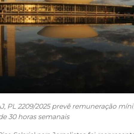
J, PL 2209/2025 prevê remuneração mín
de 30 horas semanais