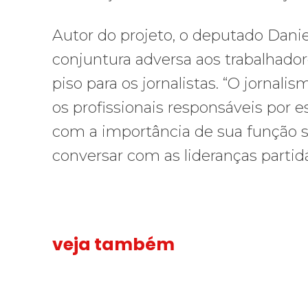
Autor do projeto, o deputado Dan
conjuntura adversa aos trabalhadore
piso para os jornalistas. “O jornal
os profissionais responsáveis por 
com a importância de sua função so
conversar com as lideranças partidá
veja também
Solidariedade ao jornalista Caê Vasconcelos e repúdio a
“Funeral p