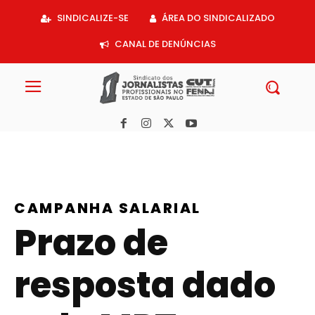
Acessar
SINDICALIZE-SE
ÁREA DO SINDICALIZADO
o
conteúdo
CANAL DE DENÚNCIAS
CAMPANHA SALARIAL
Prazo de
resposta dado