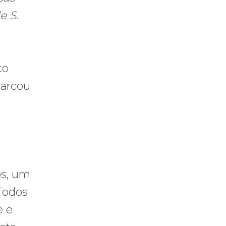
e S.
co
barcou
os, um
Todos
e e