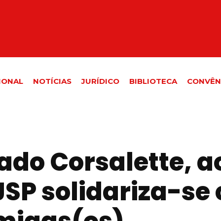
IONAL
NOTÍCIAS
JURÍDICO
BIBLIOTECA
CONVÊN
ado Corsalette, a
JSP solidariza-se