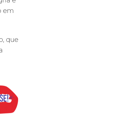
ria e
o em
o, que
a