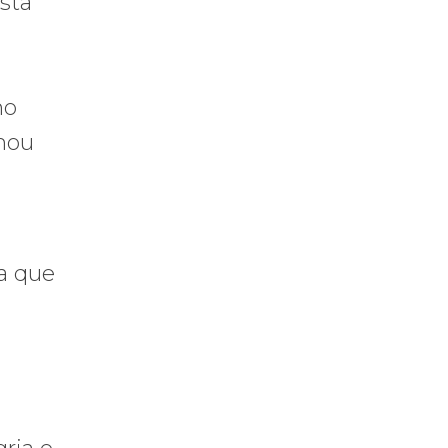
ista
no
rmou
a que