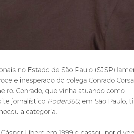
sionais no Estado de São Paulo (SJSP) lame
ce e inesperado do colega Conrado Corsal
janeiro. Conrado, que vinha atuando como
te jornalístico
Poder360
, em São Paulo, t
hocou a categoria.
Cásper Líbero em 1999 e passou por diver