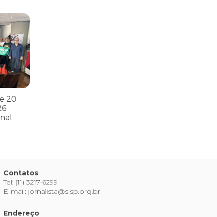
s
ntos para as eleições 2026 durante 27ª Plenária Nacional
e 20
26
nal
Contatos
Tel: (11) 3217-6299
E-mail: jornalista@sjsp.org.br
Endereço