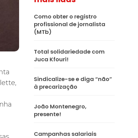
Como obter o registro
profissional de jornalista
(MTb)
Total solidariedade com
Juca Kfouri!
nta
Sindicalize-se e diga “não”
ette,
à precarização
inha
João Montenegro,
presente!
Campanhas salariais
sas