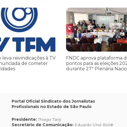
leva reivindicações à TV TEM, denunciada de cometer irregularidade
FNDC aprova plataforma de 20 po
o leva reivindicações à TV
FNDC aprova plataforma d
nunciada de cometer
pontos para as eleições 20
ridades
durante 27ª Plenária Nacio
Portal Oficial Sindicato dos Jornalistas
Profissionais no Estado de São Paulo
Presidente:
Thiago Tanji
Secretário de Comunicação:
Eduardo Viné Boldt