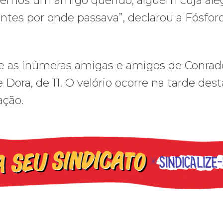
emos um amigo querido, alguém cuja aleg
es por onde passava”, declarou a Fósfor
a e as inúmeras amigas e amigos de Conrad
e Dora, de 11. O velório ocorre na tarde dest
ação.