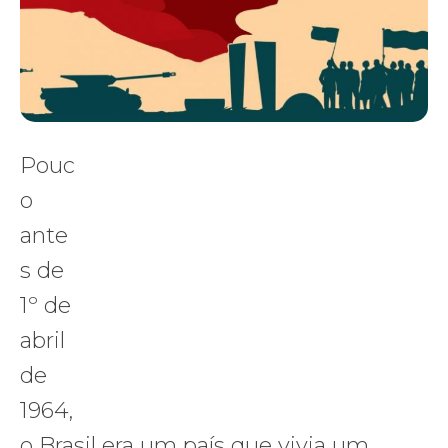
Pouc
o
ante
s de
1º de
abril
de
1964,
o Brasil era um país que vivia um