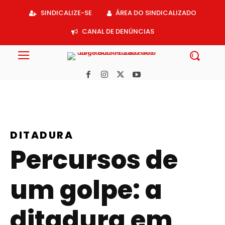
Acessar
SINDICALIZE-SE
ÁREA DO SINDICALIZADO
o
conteúdo
CANAL DE DENÚNCIAS
DITADURA
Percursos de
um golpe: a
ditadura em