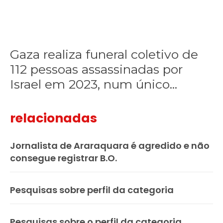
assassinadas
por
Israel
em
2023,
Gaza realiza funeral coletivo de
num
112 pessoas assassinadas por
único
ataque
Israel em 2023, num único...
aéreo
relacionadas
Jornalista de Araraquara é agredido e não
consegue registrar B.O.
Pesquisas sobre perfil da categoria
Pesquisas sobre o perfil da categoria