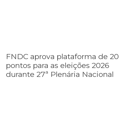
de
20
pontos
para
as
eleições
2026
durante
27ª
FNDC aprova plataforma de 20
Plenária
pontos para as eleições 2026
Nacional
durante 27ª Plenária Nacional
Gaza realiza funeral coletivo de 112 pessoas assassinadas por I
Gaza
realiza
funeral
coletivo
de
112
pessoas