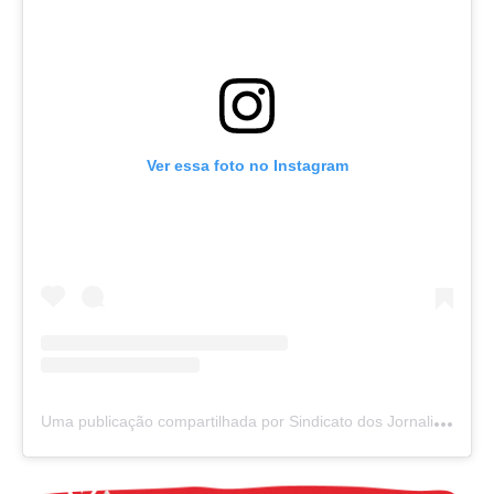
Ver essa foto no Instagram
U
ma publicação compartilhada por Sindicato dos Jornalistas SP (@jornalistassp)