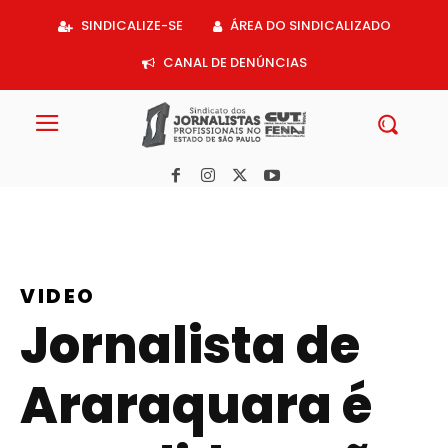
Acessar
SINDICALIZE-SE
ÁREA DO SINDICALIZADO
o
conteúdo
CANAL DE DENÚNCIAS
VIDEO
Jornalista de
Araraquara é