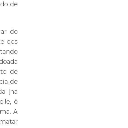
ado de
 ar do
te dos
ltando
 doada
ato de
cia de
da [na
lle, é
ema. A
matar