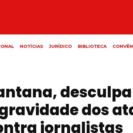
IONAL
NOTÍCIAS
JURÍDICO
BIBLIOTECA
CONVÊN
antana, desculpa
 gravidade dos a
ntra jornalistas