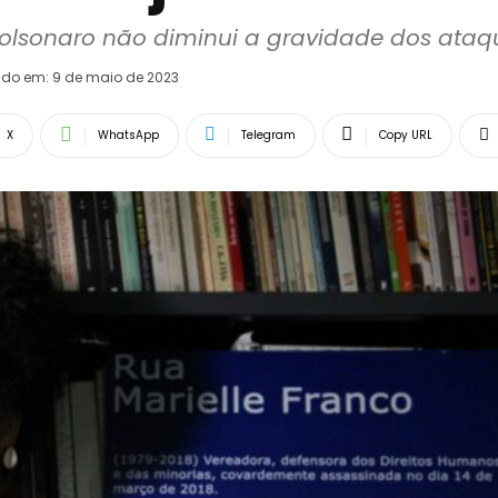
olsonaro não diminui a gravidade dos ataqu
ado em:
9 de maio de 2023
X
WhatsApp
Telegram
Copy URL