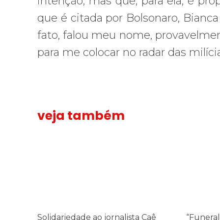
intenção, mas que, para ela, é prop
que é citada por Bolsonaro, Bianca
fato, falou meu nome, provavelme
para me colocar no radar das milícia
veja também
Solidariedade ao jornalista Caê Vasconcelos e repúdio a
“Funeral p
Solidariedade ao jornalista Caê
“Funeral