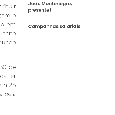
João Montenegro,
ribuir
presente!
açam o
são em
Campanhas salariais
r dano
egundo
 30 de
da ter
 em 28
a pela