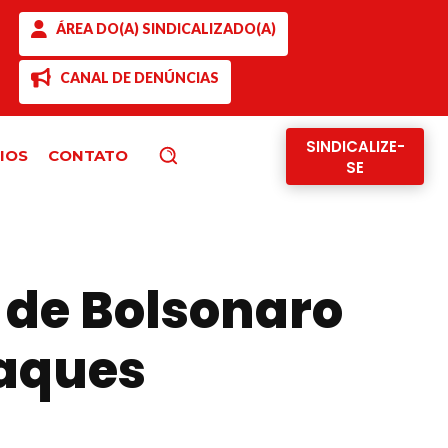
ÁREA DO(A) SINDICALIZADO(A)
CANAL DE DENÚNCIAS
SINDICALIZE-
IOS
CONTATO
Pesquisar
SE
 de Bolsonaro
taques