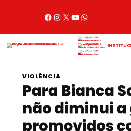
Acessar
o
conteúdo
INSTITUC
VIOLÊNCIA
Para Bianca S
não diminui a
promovidos co