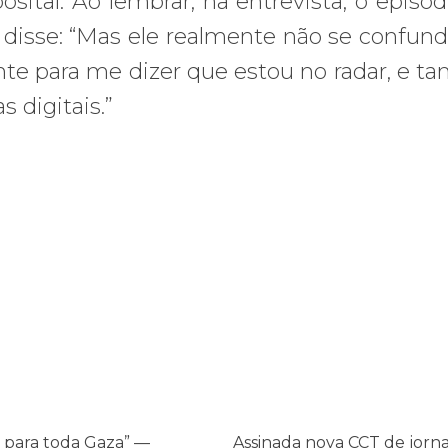
osital. Ao lembrar, na entrevista, o episó
 disse: “Mas ele realmente não se confund
nte para me dizer que estou no radar, e 
s digitais.”
os ataques transfóbicos
ara toda Gaza” — enquanto o Conselho da Paz criado por Trump finge 
Assinada nova CCT de jornais e re
 para toda Gaza” —
Assinada nova CCT de jorna