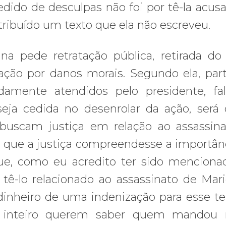
edido de desculpas não foi por tê-la acus
atribuído um texto que ela não escreveu.
a pede retratação pública, retirada do
ção por danos morais. Segundo ela, par
damente atendidos pelo presidente, fa
eja cedida no desenrolar da ação, será
 buscam justiça em relação ao assassin
to que a justiça compreendesse a importân
ue, como eu acredito ter sido menciona
tê-lo relacionado ao assassinato de Marie
 dinheiro de uma indenização para esse t
o inteiro querem saber quem mandou 