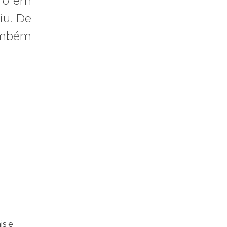
dio em
iu. De
também
praticar diplomacia, Israel intensifica assassinatos
vistas do interior
is e