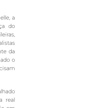
lle, a
nça do
eiras,
listas
nte da
hado o
ecisam
alhado
a real