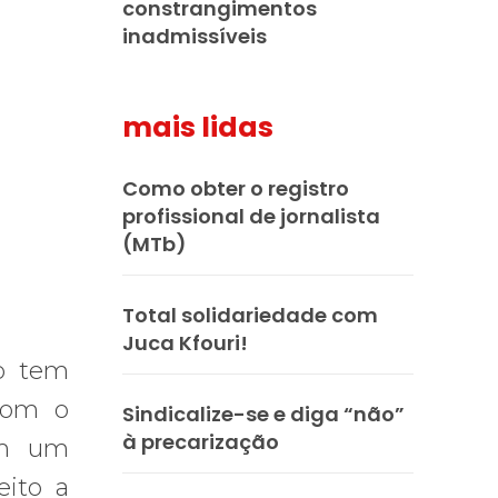
constrangimentos
inadmissíveis
mais lidas
Como obter o registro
profissional de jornalista
(MTb)
Total solidariedade com
Juca Kfouri!
ro tem
 com o
Sindicalize-se e diga “não”
à precarização
em um
eito a