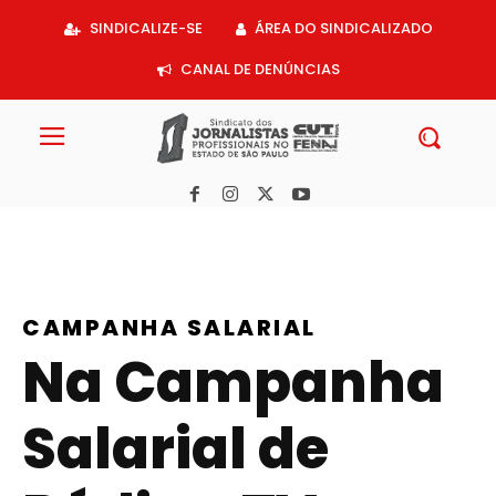
Acessar
SINDICALIZE-SE
ÁREA DO SINDICALIZADO
o
conteúdo
CANAL DE DENÚNCIAS
CAMPANHA SALARIAL
Na Campanha
Salarial de