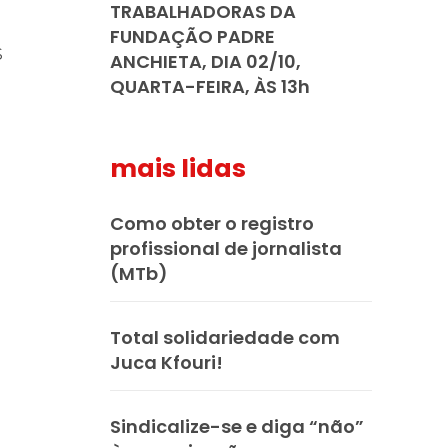
TRABALHADORAS DA
FUNDAÇÃO PADRE
s
ANCHIETA, DIA 02/10,
QUARTA-FEIRA, ÀS 13h
mais lidas
Como obter o registro
profissional de jornalista
(MTb)
Total solidariedade com
s
ntos para as eleições 2026 durante 27ª Plenária Nacional
Juca Kfouri!
Sindicalize-se e diga “não”