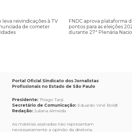
pontos
a
para
as
o leva reivindicações à TV
FNDC aprova plataforma d
eleições
nunciada de cometer
pontos para as eleições 20
dades
2026
ridades
durante 27ª Plenária Nacio
durante
27ª
Plenária
Nacional
Portal Oficial Sindicato dos Jornalistas
Profissionais no Estado de São Paulo
Presidente:
Thiago Tanji
Secretário de Comunicação:
Eduardo Viné Boldt
Redação:
Juliana Almeida
As matérias assinadas não representam
necessariamente a opinião da diretoria.