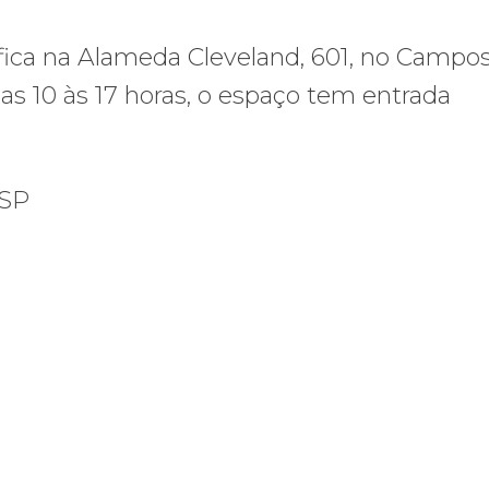
fica na Alameda Cleveland, 601, no Campo
das 10 às 17 horas, o espaço tem entrada
 SP
leva reivindicações à TV TEM, denunciada de cometer irregularidade
FNDC aprova plataforma de 20 po
FNDC
aprova
ções
plataforma
de
20