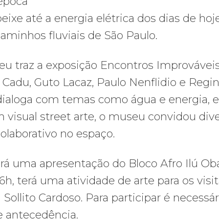
 época
ixe até a energia elétrica dos dias de hoj
minhos fluviais de São Paulo.
useu traz a exposição Encontros Improvávei
adu, Guto Lacaz, Paulo Nenflidio e Regi
dialoga com temas como água e energia, e 
 visual street arte, o museu convidou div
colaborativo no espaço.
erá uma apresentação do Bloco Afro Ilú Ob
16h, terá uma atividade de arte para os visi
Sollito Cardoso. Para participar é necessár
e antecedência.