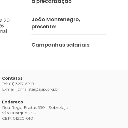
à precarização
João Montenegro,
e 20
presente!
26
nal
Campanhas salariais
Contatos
Tel: (11) 3217-6299
E-mail: jornalista@sjsp.org.br
Endereço
Rua Rego Freitas,530 - Sobreloja
Vila Buarque - SP
CEP: 01220-010