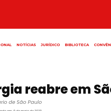
IONAL
NOTÍCIAS
JURÍDICO
BIBLIOTECA
CONVÊN
gia reabre em Sã
rio de São Paulo
rado em:
9 de maio de 2023