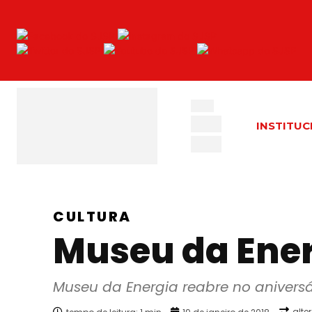
INSTITUC
CULTURA
Museu da Ener
Museu da Energia reabre no aniversá
alte
tempo de leitura:
1
min.
19 de janeiro de 2018