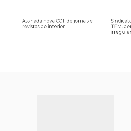
e
TEM,
revistas
denunciad
do
de
Assinada nova CCT de jornais e
Sindicat
interior
cometer
revistas do interior
TEM, de
irregulari
irregula