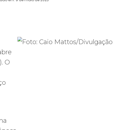
WhatsApp
Telegram
Copy URL
E
abre
). O
ço
uma