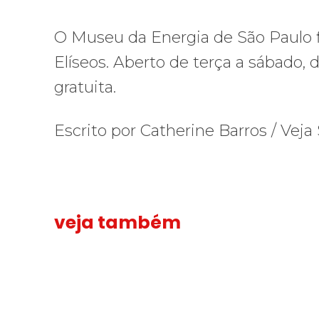
O Museu da Energia de São Paulo 
Elíseos. Aberto de terça a sábado, 
gratuita.
Escrito por Catherine Barros / Veja
veja também
Assinada nova CCT de jornais e revistas do interior
Assinada
Sindicato 
Sindicato
nova
leva
CCT
reivindica
de
à
jornais
TV