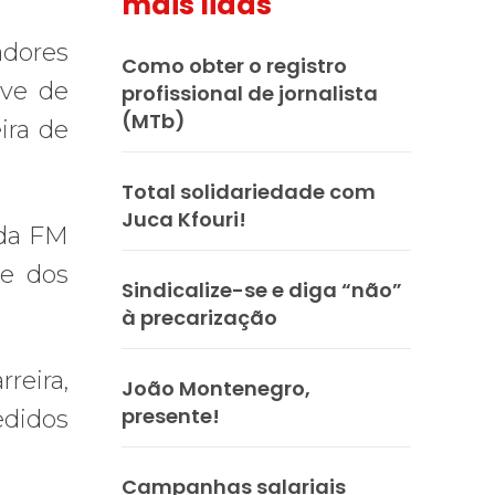
mais lidas
adores
Como obter o registro
eve de
profissional de jornalista
(MTb)
ira de
Total solidariedade com
Juca Kfouri!
 da FM
me dos
Sindicalize-se e diga “não”
à precarização
reira,
João Montenegro,
presente!
edidos
Campanhas salariais