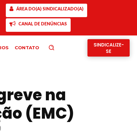
ÁREA DO(A) SINDICALIZADO(A)
CANAL DE DENÚNCIAS
SINDICALIZE-
IOS
CONTATO
Pesquisar
SE
 greve na
ção (EMC)
)