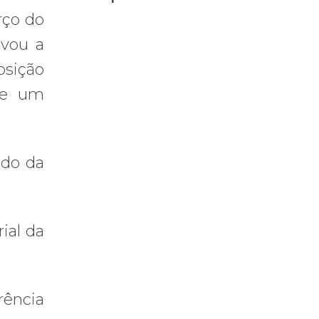
rço do
ovou a
osição
 de um
ndo da
ial da
rência