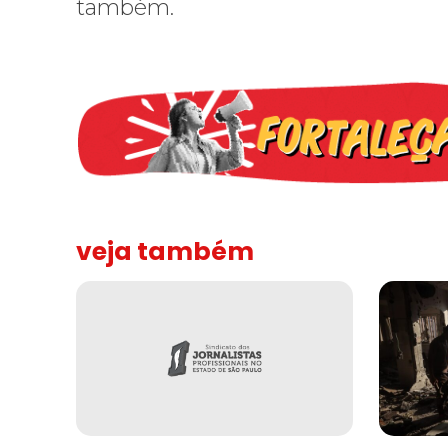
também.
veja também
Solidariedade ao jornalista Caê Vasconcelos e repúdio a
“Funeral p