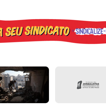
os ataques transfóbicos
ara toda Gaza” — enquanto o Conselho da Paz criado por Trump finge 
Assinada nova CCT de jornais e re