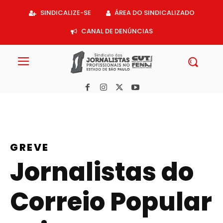
Acessar
SINDICALIZE-SE
ÁREA DO SINDICALIZADO
o
conteúdo
CANAL DE DENÚNCIAS
GREVE
Jornalistas do
Correio Popular