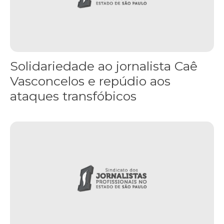
Solidariedade ao jornalista Caê
Vasconcelos e repúdio aos
ataques transfóbicos
“Funeral para toda Gaza” — enquanto o Conselho da Paz criado por