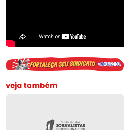
veja também
Solidariedade ao jornalista Caê Vasconcelos e repúdio aos ataque