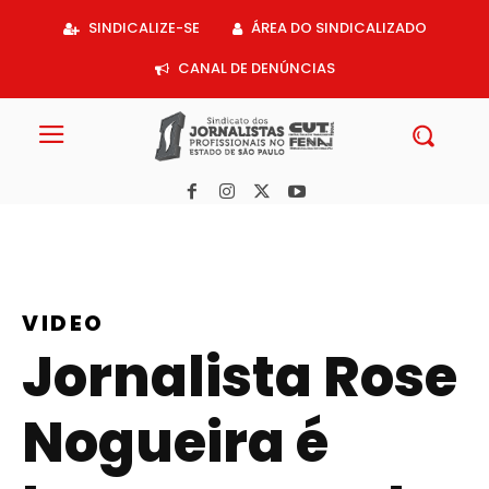
Acessar
SINDICALIZE-SE
ÁREA DO SINDICALIZADO
o
conteúdo
CANAL DE DENÚNCIAS
VIDEO
Jornalista Rose
Nogueira é