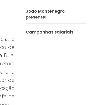
João Montenegro,
presente!
Campanhas salariais
cia, é
ico de
a Rua,
retora
aro à
tor de
icação
efe da
imento