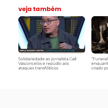
veja também
Solidariedade ao jornalista Caê Vasconcelos e repúdio a
“Funeral p
Solidariedade ao jornalista Caê
“Funeral
Vasconcelos e repúdio aos
enquant
ataques transfóbicos
criado p