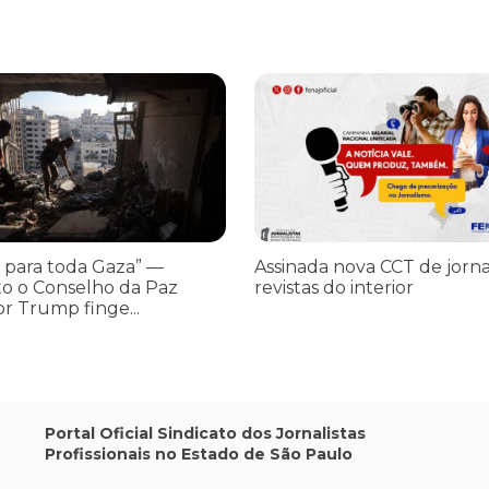
os ataques transfóbicos
ara toda Gaza” — enquanto o Conselho da Paz criado por Trump finge 
Assinada nova CCT de jornais e re
 para toda Gaza” —
Assinada nova CCT de jorna
o o Conselho da Paz
revistas do interior
or Trump finge...
Portal Oficial Sindicato dos Jornalistas
Profissionais no Estado de São Paulo