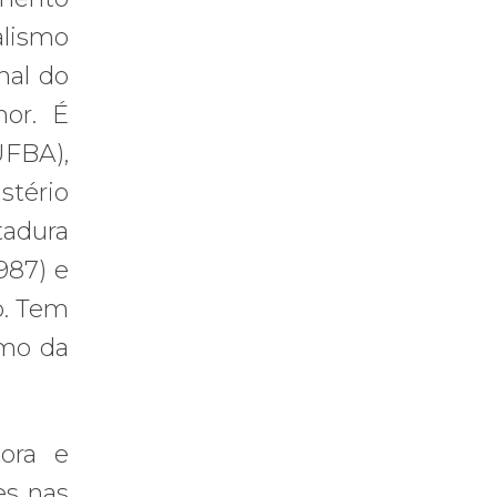
alismo
nal do
hor. É
FBA),
stério
tadura
987) e
o. Tem
smo da
ora e
es nas