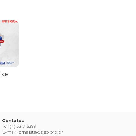
praticar diplomacia, Israel intensifica assassinatos
vistas do interior
is e
Contatos
Tel: (11) 3217-6299
E-mail: jornalista@sjsp.org.br