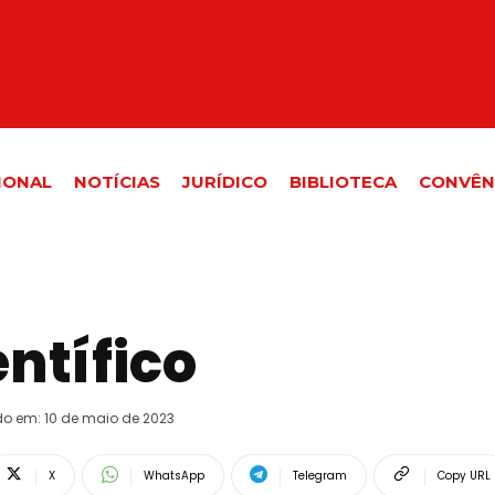
IONAL
NOTÍCIAS
JURÍDICO
BIBLIOTECA
CONVÊN
ntífico
do em:
10 de maio de 2023
X
WhatsApp
Telegram
Copy URL