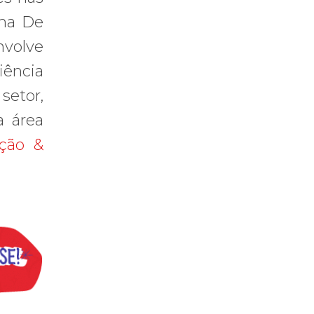
ama De
nvolve
iência
setor,
a área
ação &