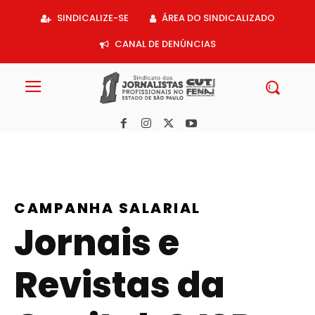
Acessar
SINDICALIZE-SE
ÁREA DO SINDICALIZADO
o
conteúdo
CANAL DE DENÚNCIAS
CAMPANHA SALARIAL
Jornais e
Revistas da