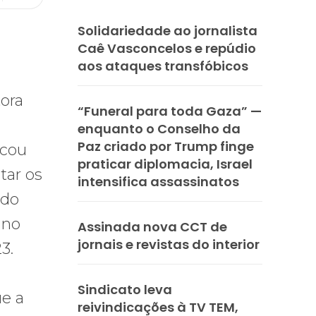
Solidariedade ao jornalista
Caê Vasconcelos e repúdio
aos ataques transfóbicos
tora
“Funeral para toda Gaza” —
enquanto o Conselho da
Paz criado por Trump finge
icou
praticar diplomacia, Israel
tar os
intensifica assassinatos
 do
 no
Assinada nova CCT de
jornais e revistas do interior
3.
Sindicato leva
ue a
reivindicações à TV TEM,