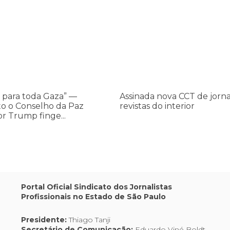
os ataques transfóbicos
ara toda Gaza” — enquanto o Conselho da Paz criado por Trump finge 
Assinada nova CCT de jornais e re
Assinada
nova
CCT
de
jornais
e
revistas
do
 para toda Gaza” —
Assinada nova CCT de jorna
interior
o o Conselho da Paz
revistas do interior
or Trump finge...
,
Portal Oficial Sindicato dos Jornalistas
Profissionais no Estado de São Paulo
os
Presidente:
Thiago Tanji
Secretário de Comunicação:
Eduardo Viné Boldt