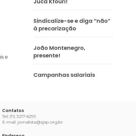
Juca Kfouri!
praticar diplomacia, Israel intensifica assassinatos
vistas do interior
Sindicalize-se e diga “não”
à precarização
João Montenegro,
presente!
is e
Campanhas salariais
Contatos
Tel: (11) 3217-6299
E-mail: jornalista@sjsp.org.br
Endereço