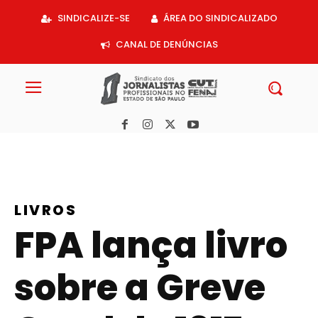
Acessar
SINDICALIZE-SE
ÁREA DO SINDICALIZADO
o
conteúdo
CANAL DE DENÚNCIAS
LIVROS
FPA lança livro
sobre a Greve