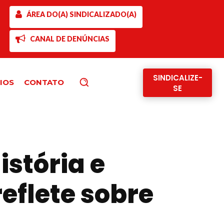
ÁREA DO(A) SINDICALIZADO(A)
CANAL DE DENÚNCIAS
SINDICALIZE-
IOS
CONTATO
Pesquisar
SE
istória e
eflete sobre