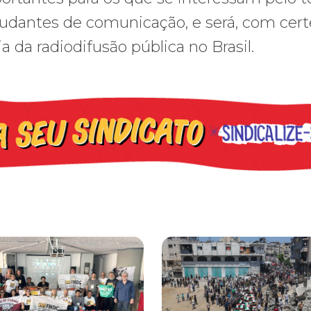
tudantes de comunicação, e será, com cert
a da radiodifusão pública no Brasil.
cometer irregularidades
a plataforma de 20 pontos para as eleições 2026 durante 27ª Plená
Gaza realiza funeral coletivo de