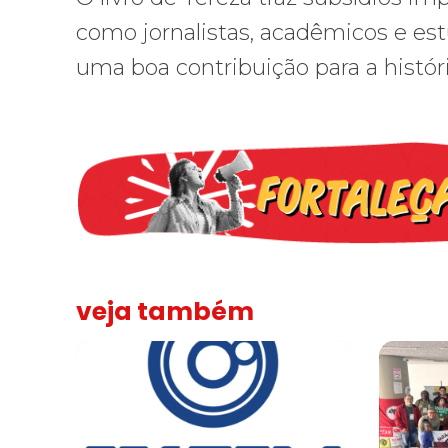
como jornalistas, acadêmicos e es
uma boa contribuição para a históri
veja também
Sindicato leva reivindicações à TV TEM, denunciada de 
FNDC aprov