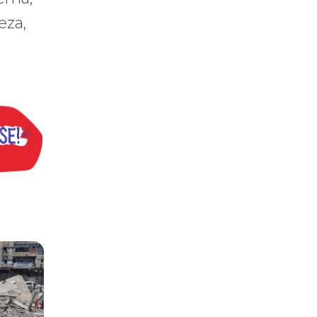
eza,
ria Nacional
 112 pessoas assassinadas por Israel em 2023, num único ataque aér