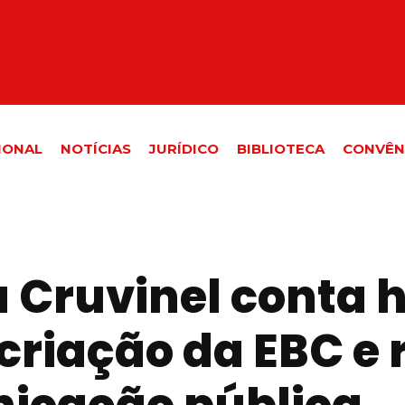
IONAL
NOTÍCIAS
JURÍDICO
BIBLIOTECA
CONVÊN
a Cruvinel conta h
criação da EBC e r