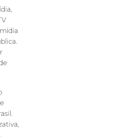
dia,
TV
 mídia
blica.
r
 de
o
de
sil.
ativa,
.