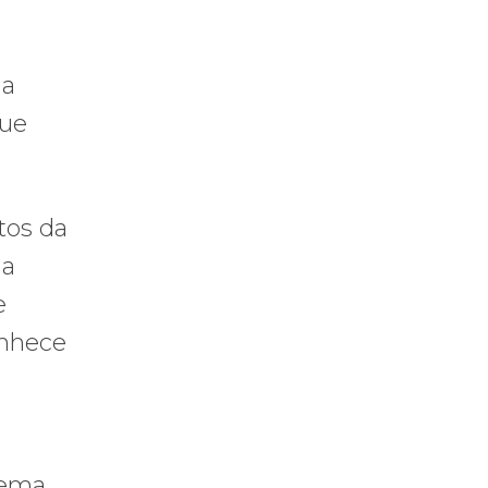
la
que
tos da
ua
e
onhece
tema,