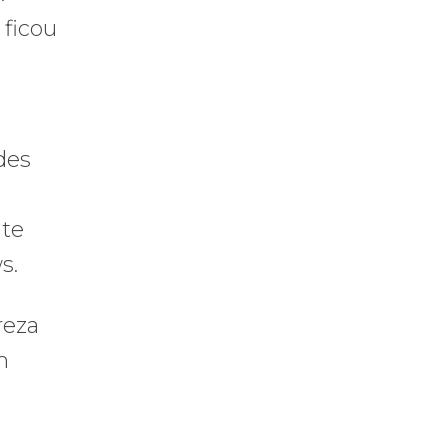
 ficou
des
nte
s.
reza
m