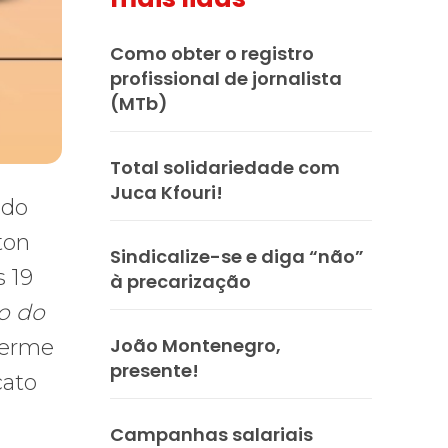
Como obter o registro
profissional de jornalista
(MTb)
Total solidariedade com
Juca Kfouri!
 do
ton
Sindicalize-se e diga “não”
s 19
à precarização
o do
João Montenegro,
herme
presente!
cato
Campanhas salariais