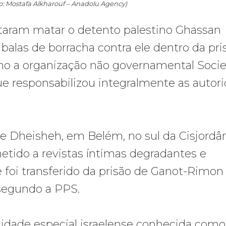
to: Mostafa Alkharouf – Anadolu Agency)
entaram matar o detento palestino Ghassan
balas de borracha contra ele dentro da pri
lho a organização não governamental Soci
que responsabilizou integralmente as autor
 Dheisheh, em Belém, no sul da Cisjordâ
tido a revistas íntimas degradantes e
oi transferido da prisão de Ganot-Rimon
 segundo a PPS.
idade especial israelense conhecida como