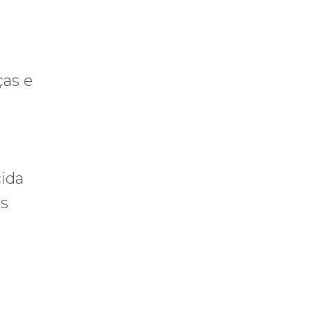
ças e
cida
os