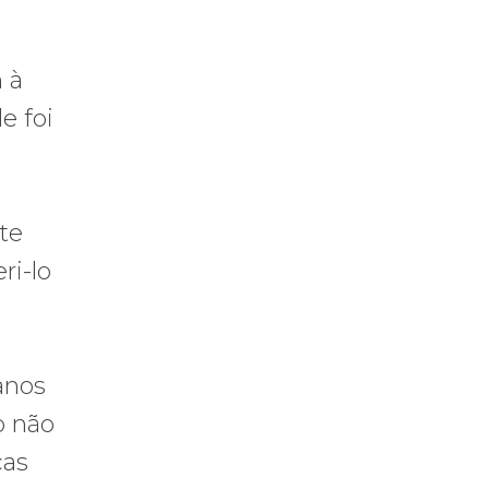
 à
e foi
te
ri-lo
anos
o não
ças