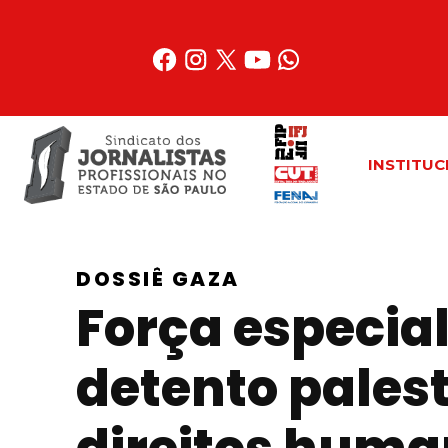
Acessar
o
conteúdo
INSTITUC
DOSSIÊ GAZA
Força especia
detento palest