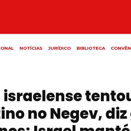
IONAL
NOTÍCIAS
JURÍDICO
BIBLIOTECA
CONVÊN
l israelense tent
ino no Negev, diz