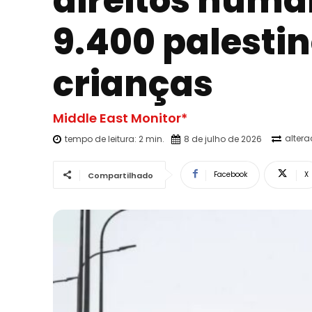
direitos huma
9.400 palestin
crianças
Middle East Monitor*
alter
tempo de leitura:
2
min.
8 de julho de 2026
Facebook
X
Compartilhado