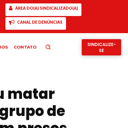
ÁREA DO(A) SINDICALIZADO(A)
CANAL DE DENÚNCIAS
SINDICALIZE-
IOS
CONTATO
Pesquisar
SE
ou matar
 grupo de