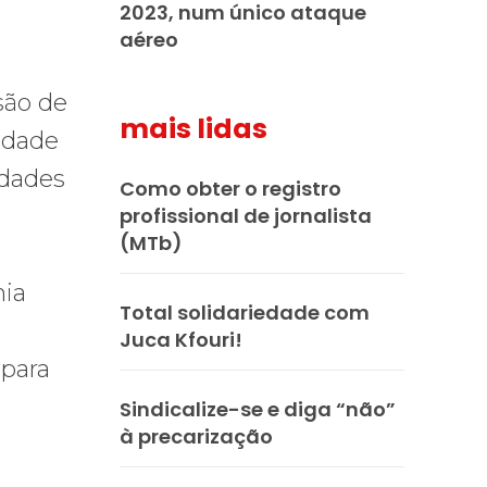
2023, num único ataque
aéreo
são de
mais lidas
edade
idades
Como obter o registro
profissional de jornalista
(MTb)
nia
Total solidariedade com
Juca Kfouri!
 para
Sindicalize-se e diga “não”
à precarização