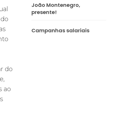
João Montenegro,
ual
presente!
ido
as
Campanhas salariais
nto
r do
e,
s ao
as