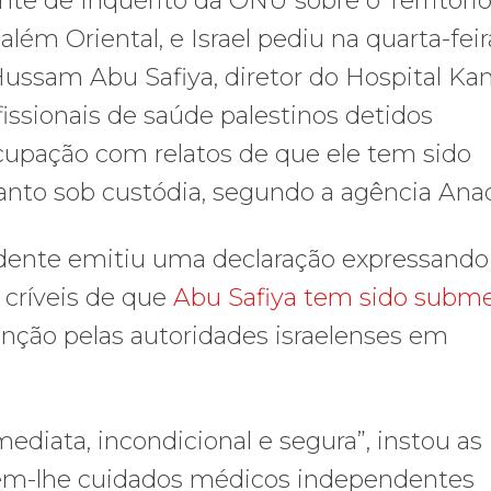
te de Inquérito da ONU sobre o Territóri
lém Oriental, e Israel pediu na quarta-feir
 Hussam Abu Safiya, diretor do Hospital Ka
issionais de saúde palestinos detidos
cupação com relatos de que ele tem sido
anto sob custódia, segundo a agência Ana
dente emitiu uma declaração expressando
 críveis de que
Abu Safiya tem sido subm
nção pelas autoridades israelenses em
ediata, incondicional e segura”, instou as
erem-lhe cuidados médicos independentes